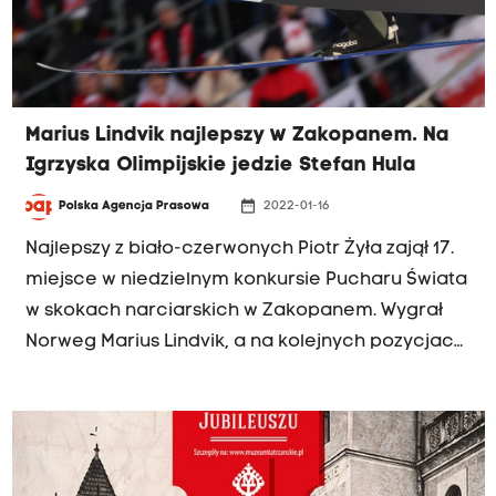
Marius Lindvik najlepszy w Zakopanem. Na
Igrzyska Olimpijskie jedzie Stefan Hula
date_range
Polska Agencja Prasowa
2022-01-16
Najlepszy z biało-czerwonych Piotr Żyła zajął 17.
miejsce w niedzielnym konkursie Pucharu Świata
w skokach narciarskich w Zakopanem. Wygrał
Norweg Marius Lindvik, a na kolejnych pozycjach
uplasowali się Niemiec Karl Geiger i Słoweniec
Anze Lanisek.