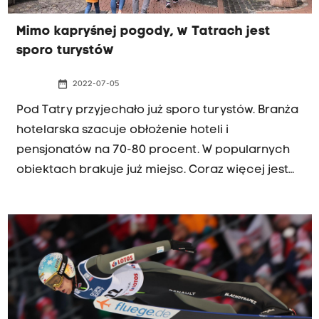
Mimo kapryśnej pogody, w Tatrach jest
sporo turystów
date_range
2022-07-05
Pod Tatry przyjechało już sporo turystów. Branża
hotelarska szacuje obłożenie hoteli i
pensjonatów na 70-80 procent. W popularnych
obiektach brakuje już miejsc. Coraz więcej jest
też rezerwacji długoterminowych. Zapełniają się
terminy na końcówkę sierpnia.