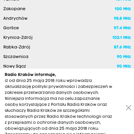
Zakopane
100 MHz
Andrychów
98.8 MHz
Gorlice
97.4 MHz
Krynica-Zdrój
102.1 MHz
Rabka-Zdrój
87.6 MHz
Szczawnica
90 MHz
Nowy Sącz
90 MHz
Radio Kraków informuje,
iż od dnia 25 maja 2018 roku wprowadza
aktualizację polityki prywatności i zabezpieczeń w
zakresie przetwarzania danych osobowych.
Niniejsza informacja ma na celu zapoznanie
osoby korzystające z Portalu Radia Kraków oraz
słuchaczy Radia Kraków ze szczegółami
stosowanych przez Radio Kraków technologii oraz
RADIO KRAKÓW SA. Aleja Juliusza Słowackiego 22, 30-007
z przepisami o ochronie danych osobowych,
Kraków
obowiązujących od dnia 25 maja 2018 roku.