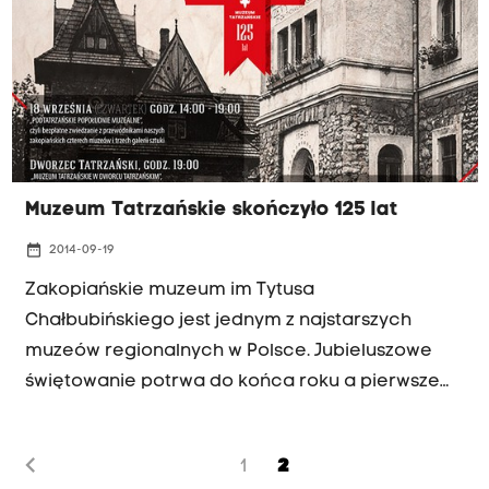
Muzeum Tatrzańskie skończyło 125 lat
date_range
2014-09-19
Zakopiańskie muzeum im Tytusa
Chałbubińskiego jest jednym z najstarszych
muzeów regionalnych w Polsce. Jubieluszowe
świętowanie potrwa do końca roku a pierwsze
jego atrakcje od 18 do 20 września.
chevron_left
1
2