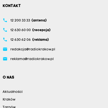
KONTAKT
phone
12 200 33 33
(antena)
phone
12 630 60 00
(recepcja)
phone
12 630 62 06
(reklama)
email
redakcja@radiokrakow.pl
email
reklama@radiokrakow.pl
O NAS
Aktualności
Kraków
Tarnów