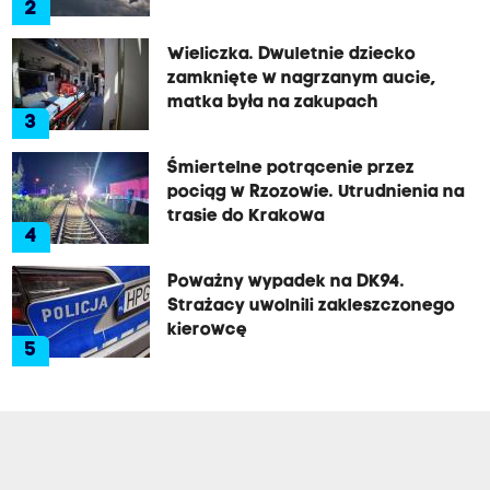
2
Wieliczka. Dwuletnie dziecko
zamknięte w nagrzanym aucie,
matka była na zakupach
3
Śmiertelne potrącenie przez
pociąg w Rzozowie. Utrudnienia na
trasie do Krakowa
4
Poważny wypadek na DK94.
Strażacy uwolnili zakleszczonego
kierowcę
5