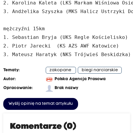
2. Karolina Kaleta (LKS Markam Wiśniowa Osie
3. Andżelika Szyszka (MKS Halicz Ustrzyki Do
mężczyźni 15km

1. Sebastian Bryja (UKS Regle Kościelisko)

2. Piotr Jarecki  (KS AZS AWF Katowice)

3. Mateusz Haratyk (NKS Trójwieś Beskidzka)
Tematy:
zakopane
biegi narciarskie
Autor:
Polska Agencja Prasowa
Opracowanie:
Brak nazwy
Wyślij opinię na temat artykułu
Komentarze (0)