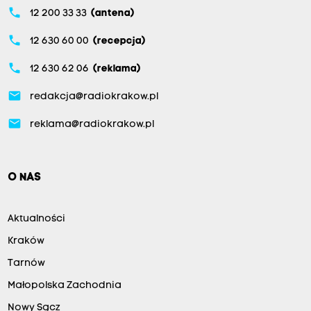
phone
12 200 33 33
(antena)
phone
12 630 60 00
(recepcja)
phone
12 630 62 06
(reklama)
email
redakcja@radiokrakow.pl
email
reklama@radiokrakow.pl
O NAS
Aktualności
Kraków
Tarnów
Małopolska Zachodnia
Nowy Sącz