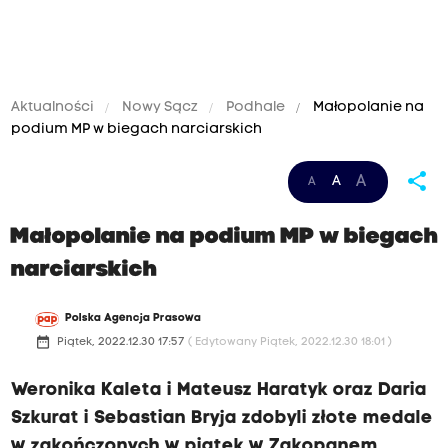
Aktualności
Nowy Sącz
Podhale
Małopolanie na
podium MP w biegach narciarskich
share
A
A
A
Małopolanie na podium MP w biegach
narciarskich
Polska Agencja Prasowa
date_range
Piątek, 2022.12.30 17:57
( Edytowany Piątek, 2022.12.30 18:01 )
Weronika Kaleta i Mateusz Haratyk oraz Daria
Szkurat i Sebastian Bryja zdobyli złote medale
w zakończonych w piątek w Zakopanem