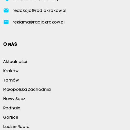
email
redakcja@radiokrakow.pl
email
reklama@radiokrakow.pl
O NAS
Aktualności
Kraków
Tarnów
Małopolska Zachodnia
Nowy Sącz
Podhale
Gorlice
Ludzie Radia