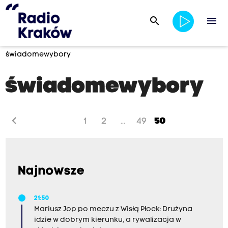
search
menu
świadomewybory
świadomewybory
chevron_left
1
2
49
50
...
Najnowsze
21:50
Mariusz Jop po meczu z Wisłą Płock: Drużyna
idzie w dobrym kierunku, a rywalizacja w