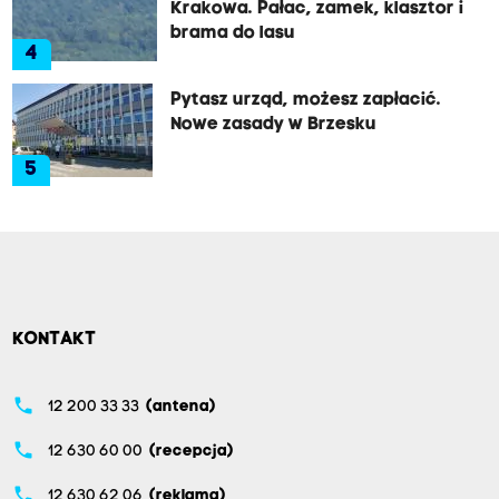
Krakowa. Pałac, zamek, klasztor i
brama do lasu
4
Pytasz urząd, możesz zapłacić.
Nowe zasady w Brzesku
5
KONTAKT
phone
12 200 33 33
(antena)
phone
12 630 60 00
(recepcja)
phone
12 630 62 06
(reklama)