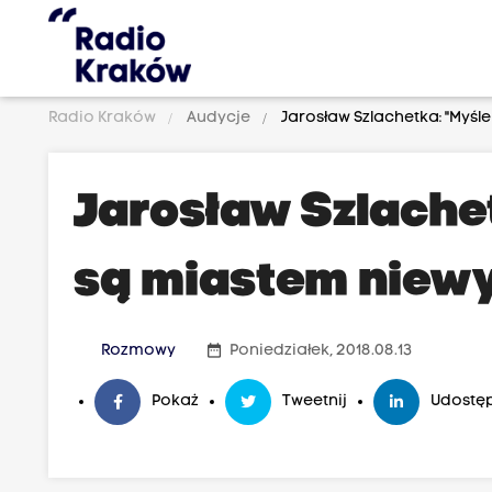
Radio Kraków
Audycje
Jarosław Szlachetka: "Myśl
Jarosław Szlache
są miastem niew
date_range
Rozmowy
Poniedziałek, 2018.08.13
Pokaż
Tweetnij
Udostęp