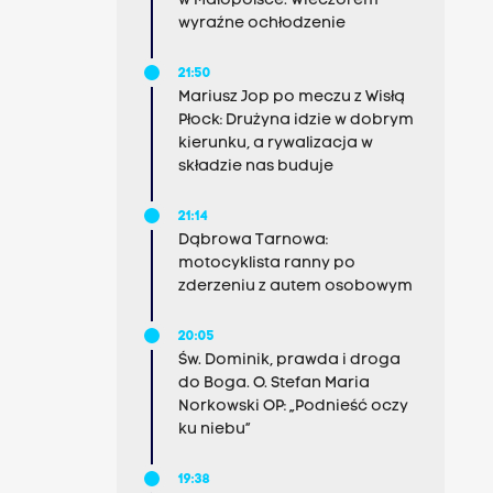
w Małopolsce. Wieczorem
wyraźne ochłodzenie
21:50
Mariusz Jop po meczu z Wisłą
Płock: Drużyna idzie w dobrym
kierunku, a rywalizacja w
składzie nas buduje
21:14
Dąbrowa Tarnowa:
motocyklista ranny po
zderzeniu z autem osobowym
20:05
Św. Dominik, prawda i droga
do Boga. O. Stefan Maria
Norkowski OP: „Podnieść oczy
ku niebu”
19:38