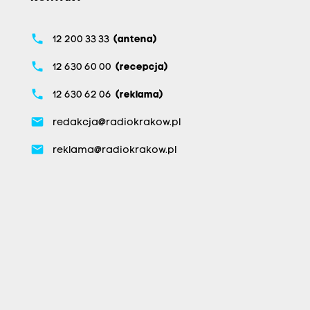
phone
12 200 33 33
(antena)
phone
12 630 60 00
(recepcja)
phone
12 630 62 06
(reklama)
email
redakcja@radiokrakow.pl
email
reklama@radiokrakow.pl