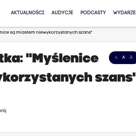
AKTUALNOŚCI
AUDYCJE
PODCASTY
WYDARZE
enice są miastem niewykorzystanych szans"
tka: "Myślenice
A
A
A
ykorzystanych szans
nij