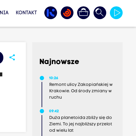
NIA
KONTAKT
share
Najnowsze
"
10:26
Remont ulicy Zakopiańskiej w
Krakowie. Od środy zmiany w
ruchu
09:42
Duża planetoida zbliży się do
Ziemi. To jej najbliższy przelot
od wielu lat