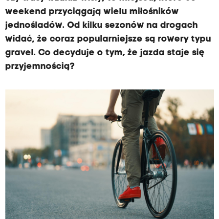
r
weekend przyciągają wielu miłośników
s
jednośladów. Od kilku sezonów na drogach
y
widać, że coraz popularniejsze są rowery typu
t
gravel. Co decyduje o tym, że jazda staje się
e
przyjemnością?
t
M
e
d
y
c
z
n
y
-
z