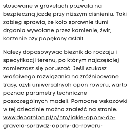
O
stosowane w gravelach pozwala na
d
bezpieczną jazdę przy niższym ciśnieniu. Taki
d
zabieg sprawia, że koło sprawnie tłumi
z
drgania wywołane przez kamienie, żwir,
i
korzenie czy popękany asfalt.
a
ł
Należy dopasowywać bieżnik do rodzaju i
u
specyfikacji terenu, po którym najczęściej
P
zamierzasz się poruszać. Jeśli szukasz
T
właściwego rozwiązania na zróżnicowane
T
trasy, czyli uniwersalnych opon roweru, warto
K
poznać parametry techniczne
-
poszczególnych modeli. Pomocne wskazówki
A
w tej dziedzinie można znaleźć na stronie:
z
www.decathlon.pl/c/htc/jakie-opony-do-
o
gravela-sprawdz-opony-do-roweru-