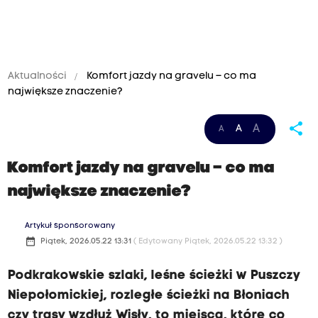
Aktualności
Komfort jazdy na gravelu – co ma
największe znaczenie?
L
share
A
A
A
w
ó
Komfort jazdy na gravelu – co ma
w
największe znaczenie?
-
U
Artykuł sponsorowany
date_range
n
Piątek, 2026.05.22 13:31
( Edytowany Piątek, 2026.05.22 13:32 )
i
Podkrakowskie szlaki, leśne ścieżki w Puszczy
w
Niepołomickiej, rozległe ścieżki na Błoniach
e
czy trasy wzdłuż Wisły, to miejsca, które co