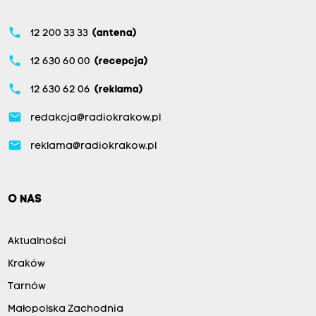
phone
12 200 33 33
(antena)
phone
12 630 60 00
(recepcja)
phone
12 630 62 06
(reklama)
email
redakcja@radiokrakow.pl
email
reklama@radiokrakow.pl
O NAS
Aktualności
Kraków
Tarnów
Małopolska Zachodnia