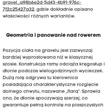
t
gravel_a98b6e2d-5d43-4b91-976c-
y
7f2c25427a32
, gdzie dokładnie opisano
T
właściwości różnych wariantów.
a
r
Geometria i panowanie nad rowerem
n
ó
w
Pozycja ciała na gravelu jest zazwyczaj
bardziej wyprostowana niż w klasycznej
szosie. Konstrukcja ramy odciąża kręgosłup i
dłonie podczas wielogodzinnych wycieczek.
Dużą rolę odgrywa tu kierownica
posiadająca charakterystyczne rozgięcie
dolnego chwytu, nazywane „flarą”. Sprawia
ono, że dłonie spoczywają szerzej, co
gwarantuje pełną kontrolę na piaszczystych