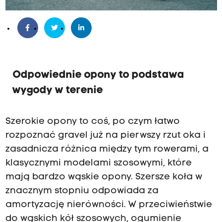
d
j
ę
c
i
e
Odpowiednie opony to podstawa
z
wygody w terenie
w
y
Szerokie opony to coś, po czym łatwo
c
rozpoznać gravel już na pierwszy rzut oka i
i
zasadnicza różnica między tym rowerami, a
e
klasycznymi modelami szosowymi, które
c
mają bardzo wąskie opony. Szersze koła w
z
znacznym stopniu odpowiada za
k
amortyzację nierówności. W przeciwieństwie
i
do wąskich kół szosowych, ogumienie