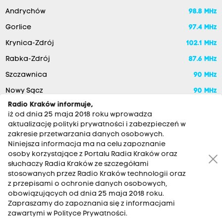
Andrychów
98.8 MHz
Gorlice
97.4 MHz
Krynica-Zdrój
102.1 MHz
Rabka-Zdrój
87.6 MHz
Szczawnica
90 MHz
Nowy Sącz
90 MHz
Radio Kraków informuje,
iż od dnia 25 maja 2018 roku wprowadza
aktualizację polityki prywatności i zabezpieczeń w
zakresie przetwarzania danych osobowych.
Niniejsza informacja ma na celu zapoznanie
osoby korzystające z Portalu Radia Kraków oraz
słuchaczy Radia Kraków ze szczegółami
stosowanych przez Radio Kraków technologii oraz
RADIO KRAKÓW SA. Aleja Juliusza Słowackiego 22, 30-007
z przepisami o ochronie danych osobowych,
Kraków
obowiązujących od dnia 25 maja 2018 roku.
Zapraszamy do zapoznania się z informacjami
Antena: 12 200 33 33
zawartymi w Polityce Prywatności.