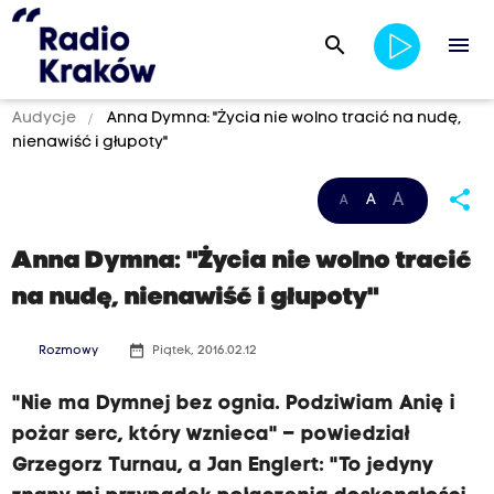
search
menu
Audycje
Anna Dymna: "Życia nie wolno tracić na nudę,
nienawiść i głupoty"
share
A
A
A
Anna Dymna: "Życia nie wolno tracić
na nudę, nienawiść i głupoty"
date_range
Rozmowy
Piątek, 2016.02.12
"Nie ma Dymnej bez ognia. Podziwiam Anię i
pożar serc, który wznieca" – powiedział
Grzegorz Turnau, a Jan Englert: "To jedyny