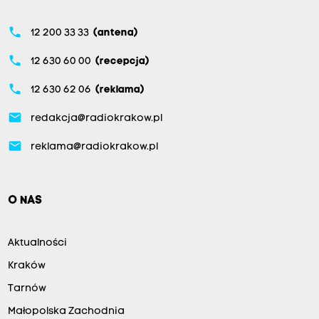
phone
12 200 33 33
(antena)
phone
12 630 60 00
(recepcja)
phone
12 630 62 06
(reklama)
email
redakcja@radiokrakow.pl
email
reklama@radiokrakow.pl
O NAS
Aktualności
Kraków
Tarnów
Małopolska Zachodnia