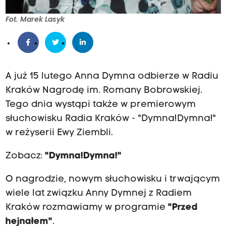
Fot. Marek Lasyk
A już 15 lutego Anna Dymna odbierze w Radiu
Kraków Nagrodę im. Romany Bobrowskiej.
Tego dnia wystąpi także w premierowym
słuchowisku Radia Kraków - "Dymna!Dymna!"
w reżyserii Ewy Ziembli.
Zobacz:
"Dymna!Dymna!"
O nagrodzie, nowym słuchowisku i trwającym
wiele lat związku Anny Dymnej z Radiem
Kraków rozmawiamy w programie
"Przed
hejnałem"
.