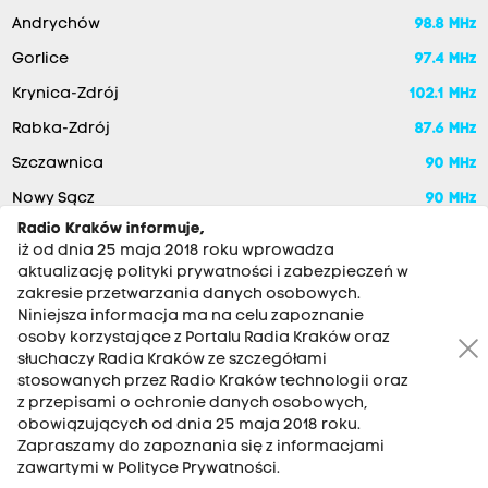
Andrychów
98.8 MHz
Gorlice
97.4 MHz
Krynica-Zdrój
102.1 MHz
Rabka-Zdrój
87.6 MHz
Szczawnica
90 MHz
Nowy Sącz
90 MHz
Radio Kraków informuje,
iż od dnia 25 maja 2018 roku wprowadza
aktualizację polityki prywatności i zabezpieczeń w
zakresie przetwarzania danych osobowych.
Niniejsza informacja ma na celu zapoznanie
osoby korzystające z Portalu Radia Kraków oraz
słuchaczy Radia Kraków ze szczegółami
stosowanych przez Radio Kraków technologii oraz
RADIO KRAKÓW SA. Aleja Juliusza Słowackiego 22, 30-007
z przepisami o ochronie danych osobowych,
Kraków
obowiązujących od dnia 25 maja 2018 roku.
Zapraszamy do zapoznania się z informacjami
Antena: 12 200 33 33
zawartymi w Polityce Prywatności.