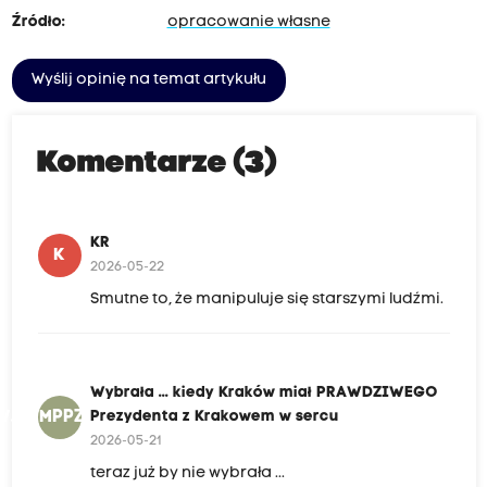
Źródło:
opracowanie własne
Wyślij opinię na temat artykułu
Komentarze (3)
KR
K
2026-05-22
Smutne to, że manipuluje się starszymi ludźmi.
Wybrała ... kiedy Kraków miał PRAWDZIWEGO
W.KKMPPZKWS
Prezydenta z Krakowem w sercu
2026-05-21
teraz już by nie wybrała ...