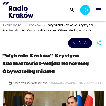
search
menu
Aktualności
Kraków
"Wybrała Kraków". Krystyna
Zachwatowicz-Wajda Honorową Obywatelką miasta
share
A
A
A
"Wybrała Kraków". Krystyna
Zachwatowicz-Wajda Honorową
Obywatelką miasta
date_range
Czwartek, 2026.05.21 17:01
( Edytowany Czwartek, 2026.05.21 17:04 )