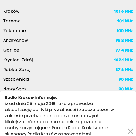
Kraków
101.6 MHz
Tarnów
101 MHz
Zakopane
100 MHz
Andrychów
98.8 MHz
Gorlice
97.4 MHz
Krynica-Zdrój
102.1 MHz
Rabka-Zdrój
87.6 MHz
Szczawnica
90 MHz
Nowy Sącz
90 MHz
Radio Kraków informuje,
iż od dnia 25 maja 2018 roku wprowadza
aktualizację polityki prywatności i zabezpieczeń w
zakresie przetwarzania danych osobowych.
Niniejsza informacja ma na celu zapoznanie
osoby korzystające z Portalu Radia Kraków oraz
słuchaczy Radia Kraków ze szczegółami