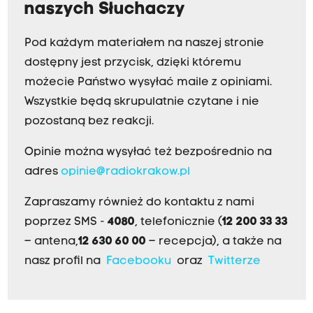
naszych Słuchaczy
Pod każdym materiałem na naszej stronie
dostępny jest przycisk, dzięki któremu
możecie Państwo wysyłać maile z opiniami.
Wszystkie będą skrupulatnie czytane i nie
pozostaną bez reakcji.
Opinie można wysyłać też bezpośrednio na
adres
opinie@radiokrakow.pl
Zapraszamy również do kontaktu z nami
poprzez SMS -
4080
, telefonicznie (
12 200 33 33
– antena,
12 630 60 00
– recepcja), a także na
nasz profil na
Facebooku
oraz
Twitterze