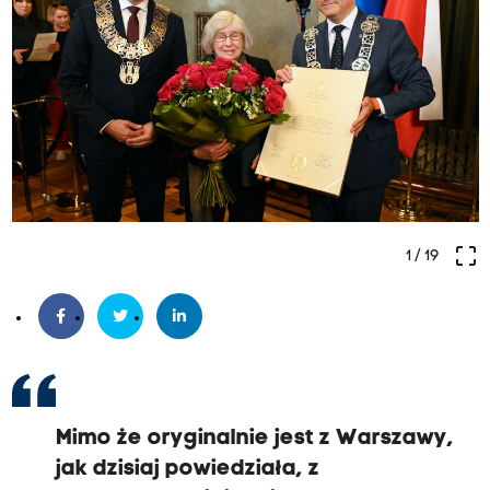
crop_free
1
/ 19
Mimo że oryginalnie jest z Warszawy,
jak dzisiaj powiedziała, z