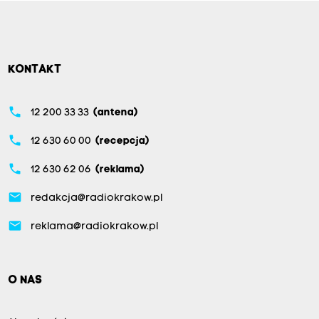
KONTAKT
phone
12 200 33 33
(antena)
phone
12 630 60 00
(recepcja)
phone
12 630 62 06
(reklama)
email
redakcja@radiokrakow.pl
email
reklama@radiokrakow.pl
O NAS