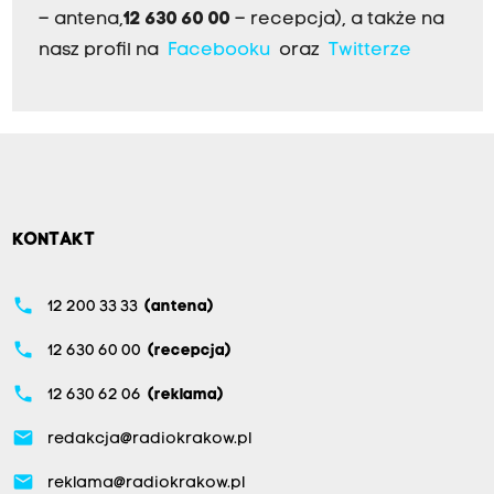
– antena,
12 630 60 00
– recepcja), a także na
nasz profil na
Facebooku
oraz
Twitterze
KONTAKT
phone
12 200 33 33
(antena)
phone
12 630 60 00
(recepcja)
phone
12 630 62 06
(reklama)
email
redakcja@radiokrakow.pl
email
reklama@radiokrakow.pl