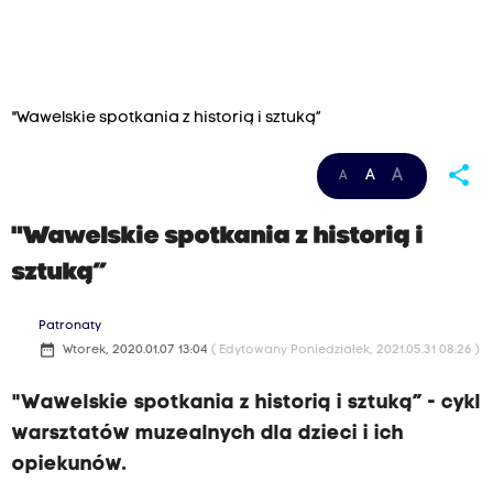
"Wawelskie spotkania z historią i sztuką”
share
A
A
A
"Wawelskie spotkania z historią i
sztuką”
Patronaty
date_range
Wtorek, 2020.01.07 13:04
( Edytowany Poniedziałek, 2021.05.31 08:26 )
"Wawelskie spotkania z historią i sztuką” - cykl
warsztatów muzealnych dla dzieci i ich
opiekunów.