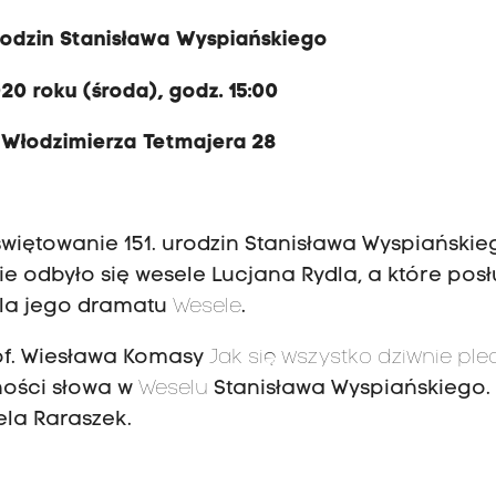
Urodzin Stanisława Wyspiańskiego
020 roku (środa), godz. 15:00
. Włodzimierza Tetmajera 28
iętowanie 151. urodzin Stanisława Wyspiańskie
e odbyło się wesele Lucjana Rydla, a które posł
dla jego dramatu
Wesele
.
f. Wiesława Komasy
Jak się wszystko dziwnie ple
ności słowa w
Weselu
Stanisława Wyspiańskiego.
la Raraszek.