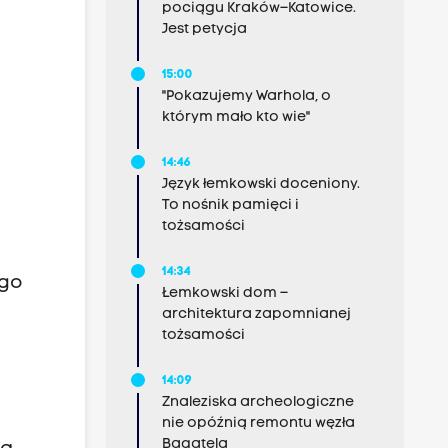
pociągu Kraków–Katowice.
Jest petycja
15:00
"Pokazujemy Warhola, o
którym mało kto wie"
14:46
Język łemkowski doceniony.
To nośnik pamięci i
tożsamości
14:34
ego
Łemkowski dom –
architektura zapomnianej
tożsamości
14:09
Znaleziska archeologiczne
nie opóźnią remontu węzła
Bagatela