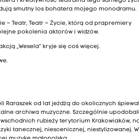
tera i kreatywność teatralna tego samego życ
udują smutny los bohatera mojego monodramu.
ie – Teatr, Teatr – Życie, którą od prapremiery
kolejne pokolenia aktorów i widzów.
akcją „Wesela” kryje się coś więcej.
we.
li Raraszek od lat jeżdżą do okolicznych śpiew
okalne archiwa muzyczne. Szczególnie upodobali
wschodnich rubieży terytorium Krakowiaków, n
yki tanecznej, niescenicznej, niestylizowanej. W
ącej muzykę małopolską.