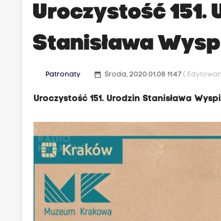
Uroczystość 151. 
Stanisława Wysp
date_range
Patronaty
Środa, 2020.01.08 11:47
( Edytowany
Uroczystość 151. Urodzin Stanisława Wyspia