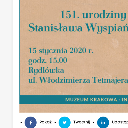
Pokaż
Tweetnij
Udostęp