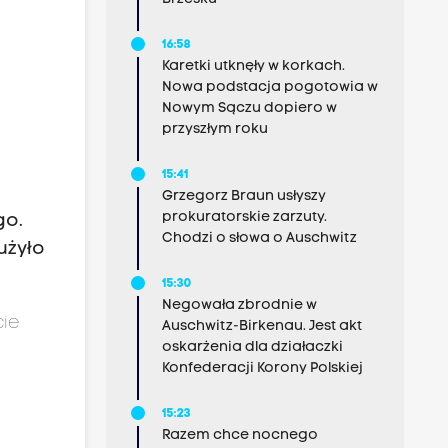
16:58
Karetki utknęły w korkach.
Nowa podstacja pogotowia w
Nowym Sączu dopiero w
przyszłym roku
15:41
Grzegorz Braun usłyszy
prokuratorskie zarzuty.
go.
Chodzi o słowa o Auschwitz
użyło
15:30
Negowała zbrodnie w
cie
Auschwitz-Birkenau. Jest akt
oskarżenia dla działaczki
Konfederacji Korony Polskiej
15:23
Razem chce nocnego