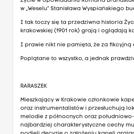
Życie w opowiadaniu Romana Brandstaet
w „Weselu” Stanisława Wyspiańskiego b
I tak toczy się ta przedziwna historia Życ
krakowskiej (1901 rok) grają i oglądają 
I prawie nikt nie pamięta, że za fikcyjną 
Poplątane to wszystko, a jednak prawdzi
RARASZEK
Mieszkający w Krakowie członkowie kape
oraz instrumentalistów i przesłuchują l
melodie z północnych oraz południowo-
najbardziej charakterystyczne cechy muz
podjęli decyzję o założeniu kapeli graj