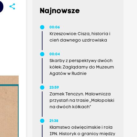
share
Najnowsze
00:06
Krzeszowice: Cisza, historia i
cień dawnego uzdrowiska
00:04
Skarby z perspektywy dwóch
kółek: Zaglądamy do Muzeum
Agatów w Rudnie
23:59
Zamek Tenczyn. Malownicza
przystań na trasie „Małopolski
na dwóch kółkach”
21:38
Kłamstwo oświęcimskie i rola
IPN. Historyk o granicy między