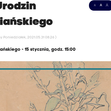
Urodzin
A
A
A
iańskiego
 Poniedziałek, 2021.05.31 08:26 )
ńskiego - 15 stycznia, godz. 15:00