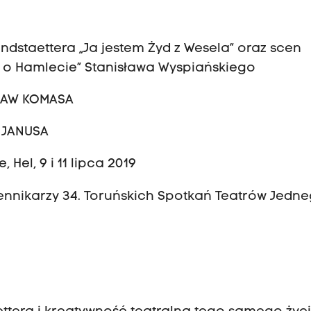
staettera „Ja jestem Żyd z Wesela” oraz scen
um o Hamlecie” Stanisława Wyspiańskiego
SŁAW KOMASA
 JANUSA
Hel, 9 i 11 lipca 2019
iennikarzy 34. Toruńskich Spotkań Teatrów Jedn