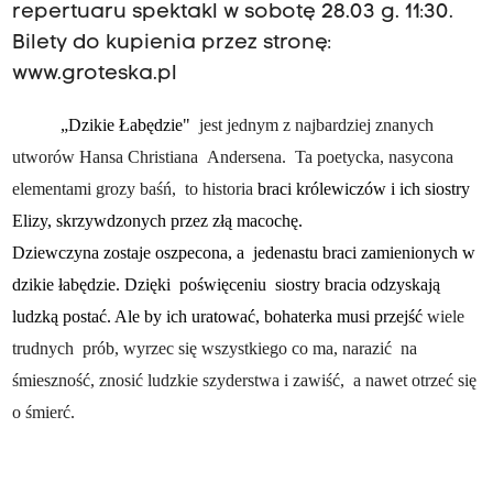
repertuaru spektakl w sobotę 28.03 g. 11:30.
Bilety do kupienia przez stronę:
www.groteska.pl
„Dzikie Łabędzie"
jest jednym z najbardziej znanych
utworów Hansa Christiana Andersena. Ta poetycka, nasycona
elementami grozy baśń, to historia
braci królewiczów i ich siostry
Elizy, skrzywdzonych przez złą macochę.
Dziewczyna zostaje oszpecona, a jedenastu braci zamienionych w
dzikie łabędzie. Dzięki poświęceniu siostry bracia odzyskają
ludzką postać. Ale by ich uratować, bohaterka musi przejść
wiele
trudnych prób, wyrzec się wszystkiego co ma, narazić na
śmieszność, znosić ludzkie szyderstwa i zawiść, a nawet otrzeć się
o śmierć.