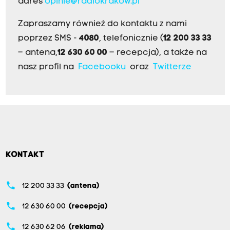
adres
opinie@radiokrakow.pl
Zapraszamy również do kontaktu z nami
poprzez SMS -
4080
, telefonicznie (
12 200 33 33
– antena,
12 630 60 00
– recepcja), a także na
nasz profil na
Facebooku
oraz
Twitterze
KONTAKT
phone
12 200 33 33
(antena)
phone
12 630 60 00
(recepcja)
phone
12 630 62 06
(reklama)