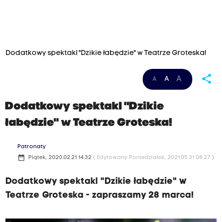
Dodatkowy spektakl "Dzikie łabędzie" w Teatrze Groteska!
share
A
A
A
Dodatkowy spektakl "Dzikie
łabędzie" w Teatrze Groteska!
Patronaty
date_range
Piątek, 2020.02.21 14:32
( Edytowany Poniedziałek, 2021.05.31 08:27 )
Dodatkowy spektakl "Dzikie łabędzie" w
Teatrze Groteska - zapraszamy 28 marca!