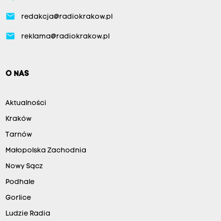
email
redakcja@radiokrakow.pl
email
reklama@radiokrakow.pl
O NAS
Aktualności
Kraków
Tarnów
Małopolska Zachodnia
Nowy Sącz
Podhale
Gorlice
Ludzie Radia