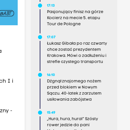
17:13
Pasjonujący finisz na górze
Kocierz na mecie 5. etapu
Tour de Pologne
17:07
Łukasz Gibała po raz czwarty
chce zostać prezydentem
a
Krakowa. Mówi o zadłużeniu i
strefie czystego transportu
16:10
h I i
Dźgnął znajomego nożem
przed blokiem w Nowym
Sączu. 40-latek z zarzutem
usiłowania zabójstwa
zny -
15:49
„Hura, hura, hura!” Szósty
rower jedzie do pani