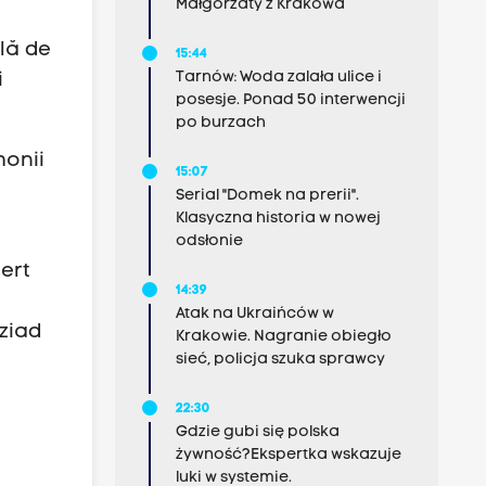
Małgorzaty z Krakowa
lă de
15:44
Tarnów: Woda zalała ulice i
i
posesje. Ponad 50 interwencji
po burzach
monii
15:07
Serial "Domek na prerii".
Klasyczna historia w nowej
odsłonie
ert
14:39
Atak na Ukraińców w
Dziad
Krakowie. Nagranie obiegło
sieć, policja szuka sprawcy
22:30
Gdzie gubi się polska
żywność?Ekspertka wskazuje
luki w systemie.