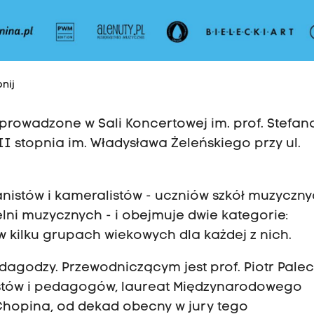
nij
rowadzone w Sali Koncertowej im. prof. Stefan
I stopnia im. Władysława Żeleńskiego przy ul.
istów i kameralistów - uczniów szkół muzycznyc
lni muzycznych - i obejmuje dwie kategorie:
w kilku grupach wiekowych dla każdej z nich.
edagodzy. Przewodniczącym jest prof. Piotr Palec
nistów i pedagogów, laureat Międzynarodowego
Chopina, od dekad obecny w jury tego