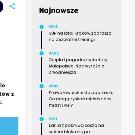
share
Najnowsze
07:15
SUP na lato! Kraków zaprasza
na bezpłatne treningi
07:02
Ciepła i pogodna sobota w
Małopolsce. Noc wyraźnie
chłodniejsza
ie
22:05
Prawo łowieckie do poprawki.
stów z
Co mogą zyskać mieszkańcy
.
miast i wsi?
21:01
Łania z pokrywą kosza na
śmieci błąka się po