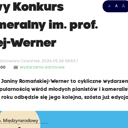
wy Konkurs
A
A
A
meralny im. prof.
ej-Werner
Edytowany Czwartek, 2026.05.28 08:59 )
money
:00
Wydarzenie darmowe
f. Janiny Romańskiej-Werner to cykliczne wydarzen
opularnością wśród młodych pianistów i kamerali
roku odbędzie się jego kolejna, szósta już edycja