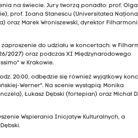
ia na świecie. Jury tworzą ponadto: prof. Olga
), prof. Ioana Stanescu (Universitatea Naționa
) oraz Marek Wroniszewski, dyrektor Filharmoni
zaproszenie do udziału w koncertach: w Filhar
2026/2027) oraz podczas XI Międzynarodowego
ssimo" w Krakowie.
dz. 20:00, odbędzie się również wyjątkowy konc
ńskiej-Werner". Na scenie wystąpią: Monika
nczela), Łukasz Dębski (fortepian) oraz Michał 
zenie Wspierania Inicjatyw Kulturalnych, a
Dębski.