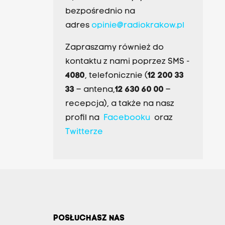
bezpośrednio na
adres
opinie@radiokrakow.pl
Zapraszamy również do
kontaktu z nami poprzez SMS -
4080
, telefonicznie (
12 200 33
33
– antena,
12 630 60 00
–
recepcja), a także na nasz
profil na
Facebooku
oraz
Twitterze
POSŁUCHASZ NAS