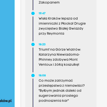
Zakopanem
19:47
Wisła Kraków lepsza od
imienniczki z Płocka! Drugie
zwycięstwo Białej Gwiazdy
przy Reymonta
18:23
Triumf na Górze Wiatrów:
Katarzyna Niewiadoma-
Phinney zdobywa Mont
Ventoux i żółtą koszulkę!
18:08
Co może zatrzymać
przestępstwa z nienawiści?
"Byłbym jednak daleki od
sugerowania prostego
podnoszenia kar"