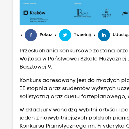
Pokaż
Tweetnij
Udostęp
Przesłuchania konkursowe zostaną przep
Wojtasa w Państwowej Szkole Muzycznej I
Basztowej 9.
Konkurs adresowany jest do młodych pian
II stopnia oraz studentów wyższych ucze
solistyczną oraz duetu fortepianowego, 
W skład jury wchodzą wybitni artyści i p
jeden z najwybitniejszych polskich pia
Konkursu Pianistycznego im. Fryderyka 