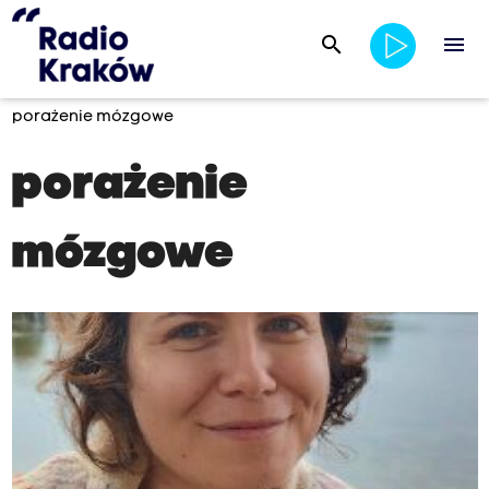
search
menu
porażenie mózgowe
porażenie
mózgowe