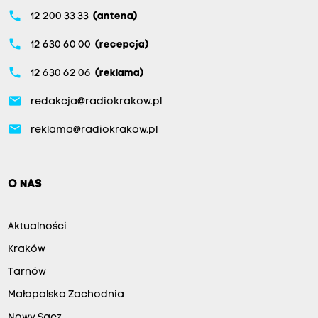
phone
12 200 33 33
(antena)
phone
12 630 60 00
(recepcja)
phone
12 630 62 06
(reklama)
email
redakcja@radiokrakow.pl
email
reklama@radiokrakow.pl
O NAS
Aktualności
Kraków
Tarnów
Małopolska Zachodnia
Nowy Sącz