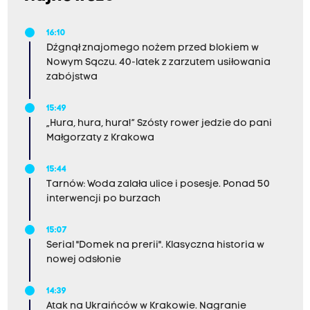
16:10
Dźgnął znajomego nożem przed blokiem w
Nowym Sączu. 40-latek z zarzutem usiłowania
zabójstwa
15:49
„Hura, hura, hura!” Szósty rower jedzie do pani
Małgorzaty z Krakowa
15:44
Tarnów: Woda zalała ulice i posesje. Ponad 50
interwencji po burzach
15:07
Serial "Domek na prerii". Klasyczna historia w
nowej odsłonie
14:39
Atak na Ukraińców w Krakowie. Nagranie