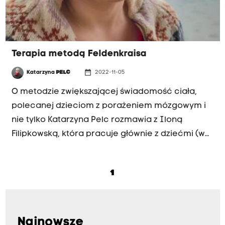
Terapia metodą Feldenkraisa
date_range
Katarzyna
PELC
2022-11-05
O metodzie zwiększającej świadomość ciała,
polecanej dzieciom z porażeniem mózgowym i
nie tylko Katarzyna Pelc rozmawia z Iloną
Filipkowską, która pracuje głównie z dziećmi (w
tym z niemowlętami) oraz z dorosłymi. U podstaw
metody leżą neurologia, anatomia, mechanika
1
ciała oraz psychologia.
Najnowsze