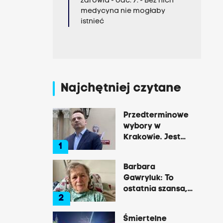
zdrowia - odc. 7. - Bez nich
medycyna nie mogłaby
istnieć
Najchętniej czytane
Przedterminowe
wybory w
Krakowie. Jest
1
decyzja Łukasza
Gibały
Barbara
Gawryluk: To
ostatnia szansa,
2
by opowiedzieć o
tej okrutnej
Śmiertelne
chorobie