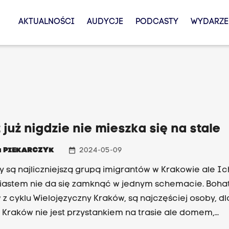
AKTUALNOŚCI
AUDYCJE
PODCASTY
WYDARZE
 już nigdzie nie mieszka się na stale
date_range
a
PIEKARCZYK
2024-05-09
y są najliczniejszą grupą imigrantów w Krakowie ale Ich
iastem nie da się zamknąć w jednym schemacie. Boha
z cyklu Wielojęzyczny Kraków, są najczęściej osoby, dl
 Kraków nie jest przystankiem na trasie ale domem,
mniej w momencie rozmowy.Maria Struhanets przyjecha