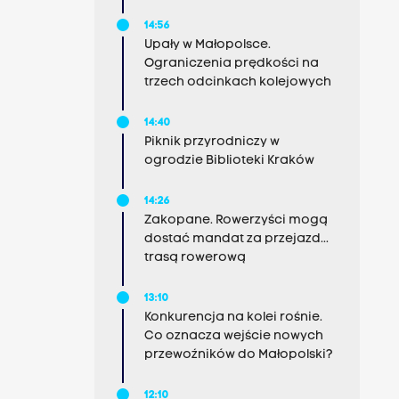
14:56
Upały w Małopolsce.
Ograniczenia prędkości na
trzech odcinkach kolejowych
14:40
Piknik przyrodniczy w
ogrodzie Biblioteki Kraków
14:26
Zakopane. Rowerzyści mogą
dostać mandat za przejazd...
trasą rowerową
13:10
Konkurencja na kolei rośnie.
Co oznacza wejście nowych
przewoźników do Małopolski?
12:10