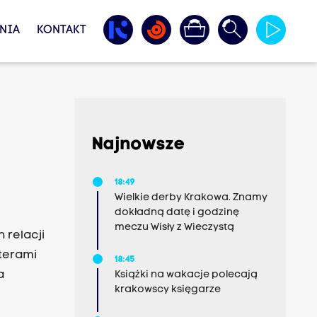
NIA
KONTAKT
Najnowsze
18:49
Wielkie derby Krakowa. Znamy
dokładną datę i godzinę
meczu Wisły z Wieczystą
 relacji
terami
18:45
a
Książki na wakacje polecają
krakowscy księgarze
ła tu z