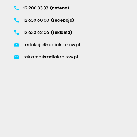
phone
12 200 33 33
(antena)
phone
12 630 60 00
(recepcja)
phone
12 630 62 06
(reklama)
email
redakcja@radiokrakow.pl
email
reklama@radiokrakow.pl