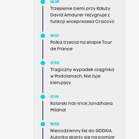
18:39
Trzęsienie ziemi przy Kałuży.
David Amdurer rezygnuje z
funkcji wiceprezesa Cracovii
18:37
Polka trzecia na etapie Tour
de France
17:52
Tragiczny wypadek ciągnika
w Podolanach. Nie żyje
kierujący
17:10
Kolarski hat-trick Jonathana
Milana!
15:55
Niecodzienny list do GDDKiA.
Autorka skarży się na pomiar