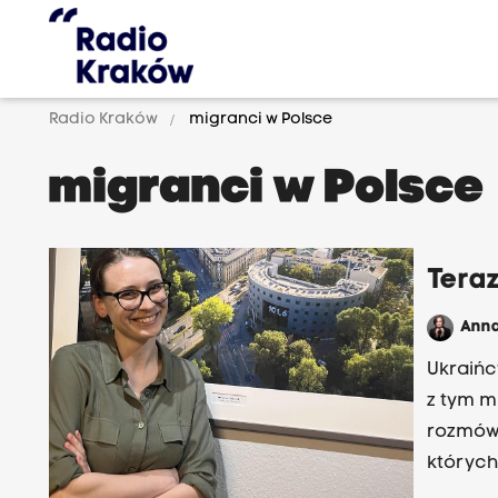
Radio Kraków
migranci w Polsce
migranci w Polsce
Teraz
Ann
Ukraińc
z tym m
rozmów 
których
przynaj