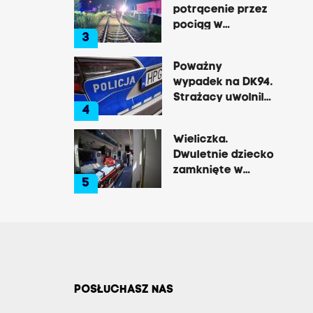
potrącenie przez
pociąg w
3
Rzozowie.
Utrudnienia na
Poważny
trasie do Krakowa
wypadek na DK94.
Strażacy uwolnili
4
zakleszczonego
kierowcę
Wieliczka.
Dwuletnie dziecko
zamknięte w
5
nagrzanym aucie,
matka była na
zakupach
POSŁUCHASZ NAS