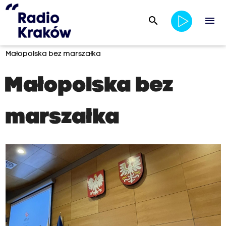
search
menu
Małopolska bez marszałka
Małopolska bez
marszałka