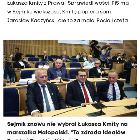
Łukasza Kmity z Prawa i Sprawiedliwości. PiS ma
w Sejmiku większość, Kmitę popiera sam
Jarosław Kaczyński, ale to za mało. Posła i szefa
lokalnych struktur PiS-u nie chce jako marszałka
część radnych partii.
Sejmik znowu nie wybrał Łukasza Kmity na
marszałka Małopolski. "To zdrada ideałów