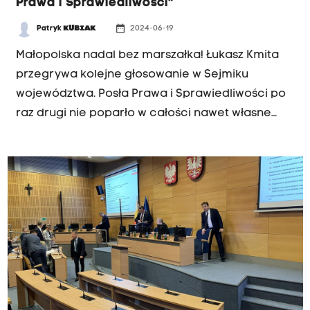
Prawa i Sprawiedliwości"
date_range
Patryk
KUBIAK
2024-06-19
Małopolska nadal bez marszałka! Łukasz Kmita
przegrywa kolejne głosowanie w Sejmiku
województwa. Posła Prawa i Sprawiedliwości po
raz drugi nie poparło w całości nawet własne
ugrupowanie. Kmita uzyskał siedemnaście
głosów za, a PiS ma dwadzieścia jeden szabel w
Sejmiku. Przeciwko było dziewiętnastu radnych,
dwa głosy były nieważne. Sam kandydat opuścił
Sejmik jeszcze przed samym głosowaniem.