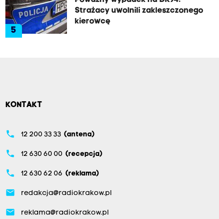
Poważny wypadek na DK94.
Strażacy uwolnili zakleszczonego
kierowcę
5
KONTAKT
phone
12 200 33 33
(antena)
phone
12 630 60 00
(recepcja)
phone
12 630 62 06
(reklama)
email
redakcja@radiokrakow.pl
email
reklama@radiokrakow.pl