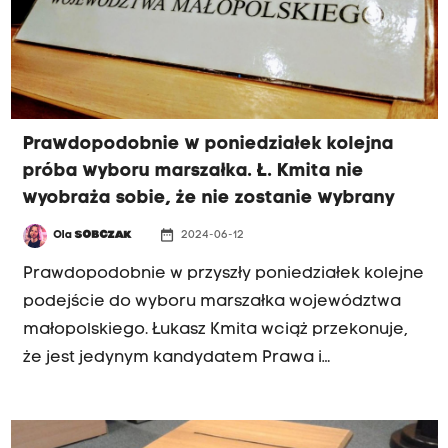
Prawdopodobnie w poniedziałek kolejna
próba wyboru marszałka. Ł. Kmita nie
wyobraża sobie, że nie zostanie wybrany
date_range
Ola
SOBCZAK
2024-06-12
Prawdopodobnie w przyszły poniedziałek kolejne
podejście do wyboru marszałka województwa
małopolskiego. Łukasz Kmita wciąż przekonuje,
że jest jedynym kandydatem Prawa i
Sprawiedliwości. Jak mówił w rozmowie z Radiem
Kraków, nie wyobraża sobie, by nie został
wybrany.