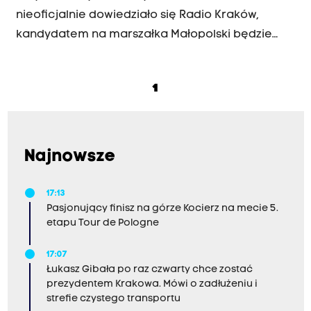
nieoficjalnie dowiedziało się Radio Kraków,
kandydatem na marszałka Małopolski będzie
nadal Łukasz Kmita. W poniedziałek nie został
wybrany, pomimo że był jedynym zgłoszonym
1
kandydatem rekomendowanym przez Prawo i
Sprawiedliwość.
Najnowsze
17:13
Pasjonujący finisz na górze Kocierz na mecie 5.
etapu Tour de Pologne
17:07
Łukasz Gibała po raz czwarty chce zostać
prezydentem Krakowa. Mówi o zadłużeniu i
strefie czystego transportu