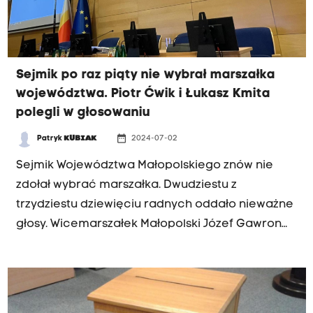
Sejmik po raz piąty nie wybrał marszałka
województwa. Piotr Ćwik i Łukasz Kmita
polegli w głosowaniu
date_range
Patryk
KUBIAK
2024-07-02
Sejmik Województwa Małopolskiego znów nie
zdołał wybrać marszałka. Dwudziestu z
trzydziestu dziewięciu radnych oddało nieważne
głosy. Wicemarszałek Małopolski Józef Gawron
(PiS) zgłosił we wtorek kandydaturę radnego,
byłego wojewody Małopolski Piotra Ćwika. Ćwik
był kontrkandydatem posła PiS Łukasza Kmity,
który po raz piąty ubiegał się o ten urząd.