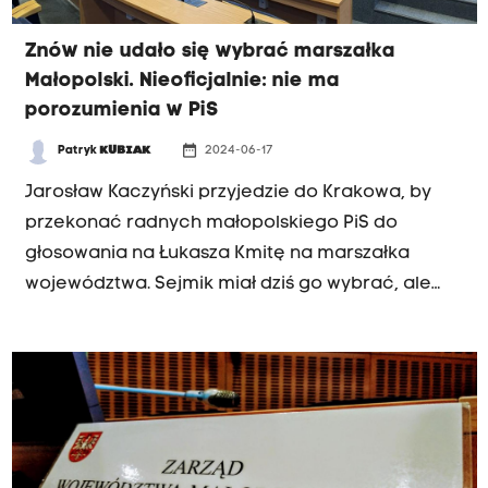
Znów nie udało się wybrać marszałka
Małopolski. Nieoficjalnie: nie ma
porozumienia w PiS
date_range
Patryk
KUBIAK
2024-06-17
Jarosław Kaczyński przyjedzie do Krakowa, by
przekonać radnych małopolskiego PiS do
głosowania na Łukasza Kmitę na marszałka
województwa. Sejmik miał dziś go wybrać, ale
przerwał obrady do środy, do godziny
osiemnastej, bo nadal nie ma konsensusu.
Dlaczego? Bo postawiła się Suwerenna Polska,
koalicjant PiS-u w ramach Zjednoczonej Prawicy.