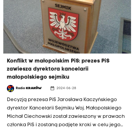
Konflikt w małopolskim PiS: prezes PiS
zawiesza dyrektora kancelarii
małopolskiego sejmiku
date_range
Radio
KRAKÓW
2024-06-28
Decyzją prezesa PiS Jarosława Kaczyńskiego
dyrektor Kancelarii Sejmiku Woj. Małopolskiego
Michał Ciechowski został zawieszony w prawach
członka PiS i zostaną podjęte kroki w celu jego
usunięcia z partii - poinformował PAP rzecznik