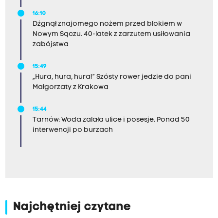
16:10
Dźgnął znajomego nożem przed blokiem w
Nowym Sączu. 40-latek z zarzutem usiłowania
zabójstwa
15:49
„Hura, hura, hura!” Szósty rower jedzie do pani
Małgorzaty z Krakowa
15:44
Tarnów: Woda zalała ulice i posesje. Ponad 50
interwencji po burzach
Najchętniej czytane