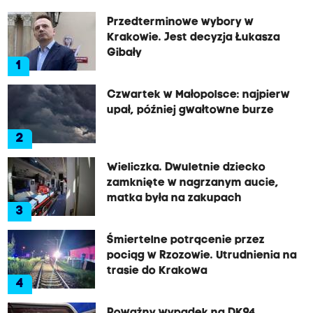
Przedterminowe wybory w
Krakowie. Jest decyzja Łukasza
Gibały
1
Czwartek w Małopolsce: najpierw
upał, później gwałtowne burze
2
Wieliczka. Dwuletnie dziecko
zamknięte w nagrzanym aucie,
matka była na zakupach
3
Śmiertelne potrącenie przez
pociąg w Rzozowie. Utrudnienia na
trasie do Krakowa
4