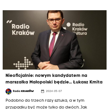
klubu PiS Rafał Stuglik, do wyboru może dojść na
sesji czerwcowej; jedynym kandydatem tej partii
pozostaje poseł Łukasz Kmita.
Nieoficjalnie: nowym kandydatem na
marszałka Małopolski będzie... Łukasz Kmita
date_range
Radio
KRAKÓW
2024-05-07
Podobno do trzech razy sztuka, a w tym
przypadku być może tylko do dwóch. Jak