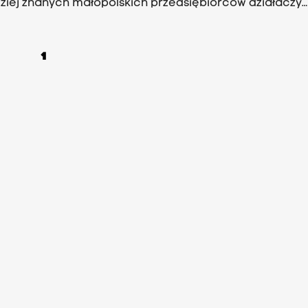
ziej znanych małopolskich przedsiębiorców działaczy
ych.
1