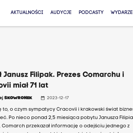
AKTUALNOŚCI
AUDYCJE
PODCASTY
WYDARZE
 Janusz Filipak. Prezes Comarchu i
vii miał 71 lat
date_range
ej
SKOWRONEK
2023-12-17
ię to, o czym sympatycy Cracovii i krakowski świat bizne
leć. Po nieco ponad 2,5 miesiąca pobytu Janusza Filipi
u, Comarch przekazał informację o odejściu jednego z