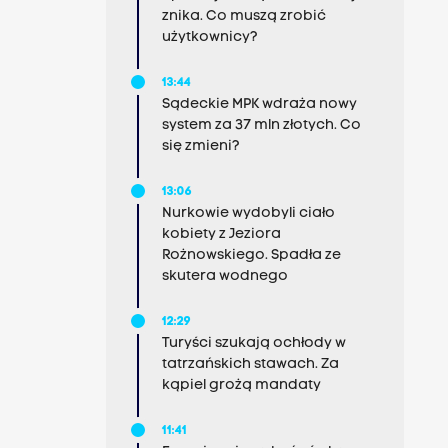
znika. Co muszą zrobić
użytkownicy?
13:44
Sądeckie MPK wdraża nowy
system za 37 mln złotych. Co
się zmieni?
13:06
Nurkowie wydobyli ciało
kobiety z Jeziora
Rożnowskiego. Spadła ze
skutera wodnego
12:29
Turyści szukają ochłody w
tatrzańskich stawach. Za
kąpiel grożą mandaty
11:41