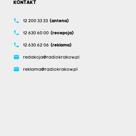
KONTAKT
phone
12 200 33 33
(antena)
phone
12 630 60 00
(recepcja)
phone
12 630 62 06
(reklama)
email
redakcja@radiokrakow.pl
email
reklama@radiokrakow.pl