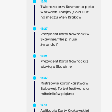
15:51
Twierdza przy Reymonta pęka
w szwach. Kolejny „Sold Out”
na meczu Wisły Kraków
15:27
Prezydent Karol Nawrocki w
Skawinie: "Nie pilnuję
żyrandoli"
15:21
Prezydent Karol Nawrocki z
wizytą w Skawinie
14:37
Mistrzowie koronkarstwa w
Bobowej. To był festiwal dla
miłośników piękna
14:18
Aplikacja Karty Krakowskiej