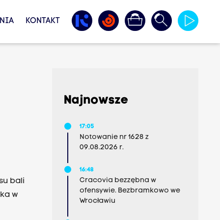
NIA
KONTAKT
Najnowsze
17:05
Notowanie nr 1628 z
09.08.2026 r.
16:48
Cracovia bezzębna w
su bali
ofensywie. Bezbramkowo we
aka w
Wrocławiu