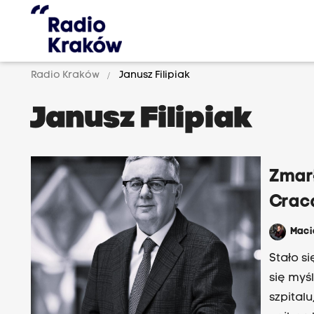
Radio Kraków
Janusz Filipiak
Janusz Filipiak
Zmarł
Craco
Maci
Stało s
się myś
szpital