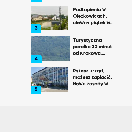
zaczyna być
Podtopienia w
zabawą w
Ciężkowicach,
Kraków”
ulewny piątek w
3
Tarnowie
Turystyczna
perełka 30 minut
od Krakowa.
4
Pałac, zamek,
klasztor i brama
Pytasz urząd,
do lasu
możesz zapłacić.
Nowe zasady w
5
Brzesku