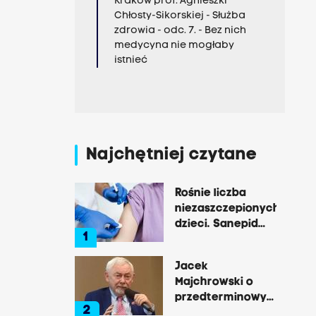
Kraków prof. Agnieszki
Chłosty-Sikorskiej - Służba
zdrowia - odc. 7. - Bez nich
medycyna nie mogłaby
istnieć
Najchętniej czytane
Rośnie liczba
niezaszczepionych
dzieci. Sanepid
1
mówi o próbach
paraliżowania
Jacek
jego pracy
Majchrowski o
przedterminowych
2
wyborach: „To