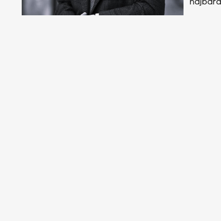
najbard
sportow