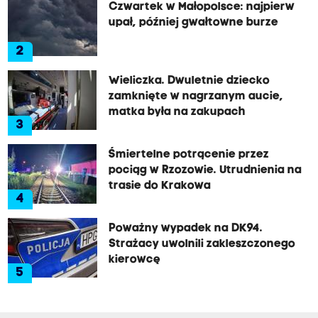
Czwartek w Małopolsce: najpierw
upał, później gwałtowne burze
2
Wieliczka. Dwuletnie dziecko
zamknięte w nagrzanym aucie,
matka była na zakupach
3
Śmiertelne potrącenie przez
pociąg w Rzozowie. Utrudnienia na
trasie do Krakowa
4
Poważny wypadek na DK94.
Strażacy uwolnili zakleszczonego
kierowcę
5