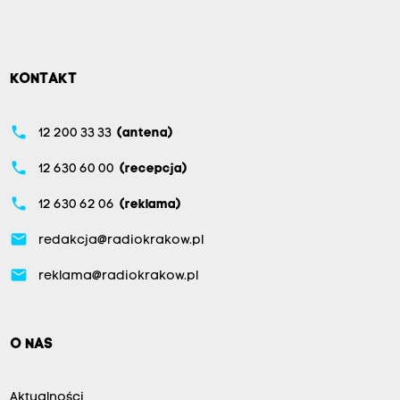
KONTAKT
phone
12 200 33 33
(antena)
phone
12 630 60 00
(recepcja)
phone
12 630 62 06
(reklama)
email
redakcja@radiokrakow.pl
email
reklama@radiokrakow.pl
O NAS
Aktualności