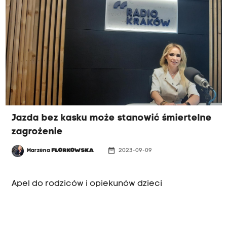
Jazda bez kasku może stanowić śmiertelne
zagrożenie
date_range
Marzena
FLORKOWSKA
2023-09-09
MAGAZYN MEDYCZNY
Apel do rodziców i opiekunów dzieci