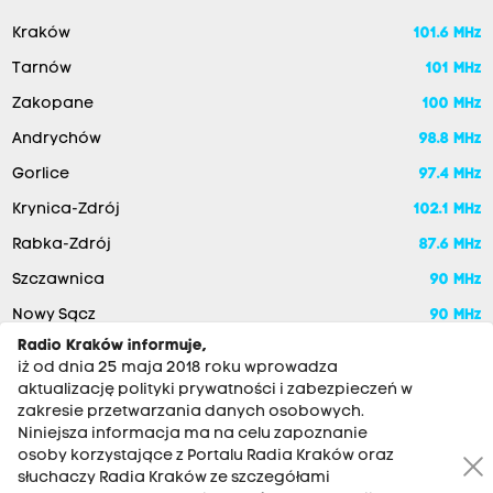
Kraków
101.6 MHz
Tarnów
101 MHz
Zakopane
100 MHz
Andrychów
98.8 MHz
Gorlice
97.4 MHz
Krynica-Zdrój
102.1 MHz
Rabka-Zdrój
87.6 MHz
Szczawnica
90 MHz
Nowy Sącz
90 MHz
Radio Kraków informuje,
iż od dnia 25 maja 2018 roku wprowadza
aktualizację polityki prywatności i zabezpieczeń w
zakresie przetwarzania danych osobowych.
Niniejsza informacja ma na celu zapoznanie
osoby korzystające z Portalu Radia Kraków oraz
słuchaczy Radia Kraków ze szczegółami