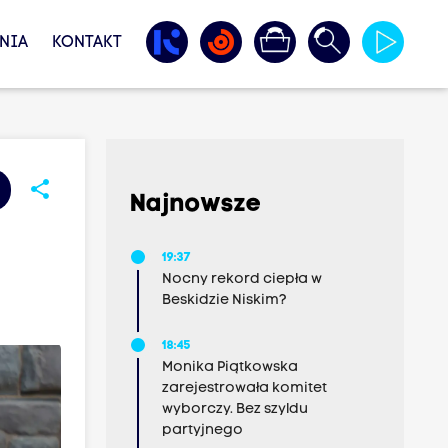
NIA
KONTAKT
share
Najnowsze
19:37
Nocny rekord ciepła w
Beskidzie Niskim?
18:45
Monika Piątkowska
zarejestrowała komitet
wyborczy. Bez szyldu
partyjnego