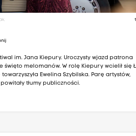
ak.
1
nij
stiwal im. Jana Kiepury. Uroczysty wjazd patrona
 święto melomanów. W rolę Kiepury wcielił się 
 towarzyszyła Ewelina Szybilska. Parę artystów,
witały tłumy publiczności.