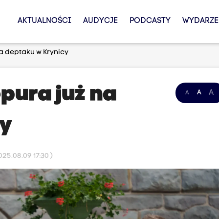
AKTUALNOŚCI
AUDYCJE
PODCASTY
WYDARZE
na deptaku w Krynicy
epura już na
A
A
A
cy
25.08.09 17:30 )