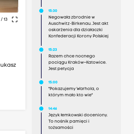
15:30
Negowała zbrodnie w
crop_free
/ 13
Auschwitz-Birkenau. Jest akt
oskarżenia dla działaczki
Konfederacji Korony Polskiej
15:23
Razem chce nocnego
pociągu Kraków–Katowice.
Łukasz
Jest petycja
15:00
"Pokazujemy Warhola, o
którym mało kto wie"
14:46
Język łemkowski doceniony.
To nośnik pamięci i
tożsamości