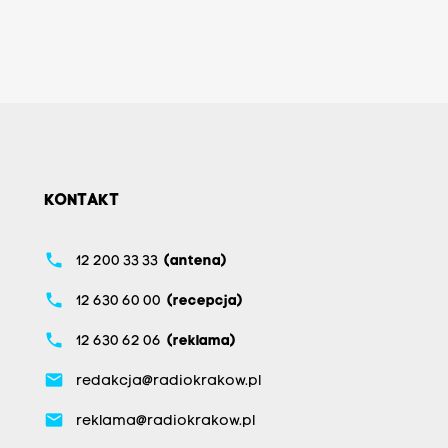
KONTAKT
phone
12 200 33 33
(antena)
phone
12 630 60 00
(recepcja)
phone
12 630 62 06
(reklama)
email
redakcja@radiokrakow.pl
email
reklama@radiokrakow.pl