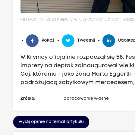
Festiwal im. Jana Kiepury w Krynicy/ Fot. Damian Radzi
Pokaż
Tweetnij
Udostęp
W Krynicy oficjalnie rozpoczął się 58. Fe
imprezy na deptak zainaugurował wielkie
Gaj, któremu - jako żona Marta Eggerth -
podróżującą zabytkowym mercedesem, po
Źródło:
opracowanie własne
Wyślij opinię na temat artykułu