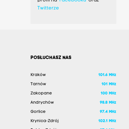
profil na
Facebooku
oraz
Twitterze
POSŁUCHASZ NAS
Kraków
101.6 MHz
Tarnów
101 MHz
Zakopane
100 MHz
Andrychów
98.8 MHz
Gorlice
97.4 MHz
Krynica-Zdrój
102.1 MHz