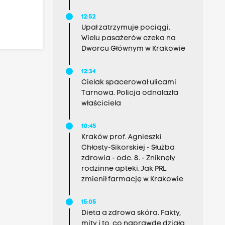
12:52
Upał zatrzymuje pociągi.
Wielu pasażerów czeka na
Dworcu Głównym w Krakowie
12:34
Cielak spacerował ulicami
Tarnowa. Policja odnalazła
właściciela
10:45
Kraków prof. Agnieszki
Chłosty-Sikorskiej - Służba
zdrowia - odc. 8. - Zniknęły
rodzinne apteki. Jak PRL
zmienił farmację w Krakowie
15:05
Dieta a zdrowa skóra. Fakty,
mity i to, co naprawdę działa