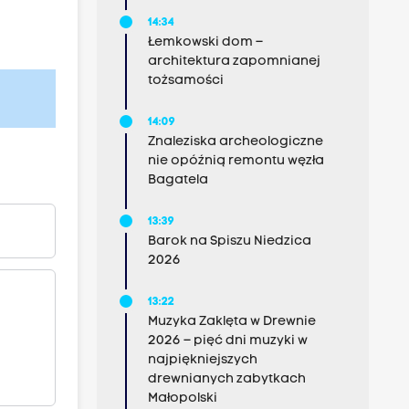
14:34
Łemkowski dom –
architektura zapomnianej
tożsamości
14:09
Znaleziska archeologiczne
nie opóźnią remontu węzła
Bagatela
13:39
Barok na Spiszu Niedzica
2026
13:22
Muzyka Zaklęta w Drewnie
2026 – pięć dni muzyki w
najpiękniejszych
drewnianych zabytkach
Małopolski