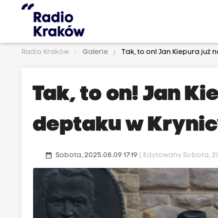
Radio Kraków
Galerie
Tak, to on! Jan Kiepura już 
Tak, to on! Jan Ki
deptaku w Kryni
date_range
Sobota, 2025.08.09 17:19
( Edytowany Sobota, 20