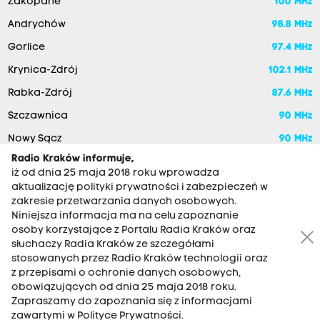
Zakopane
100 MHz
Andrychów
98.8 MHz
Gorlice
97.4 MHz
Krynica-Zdrój
102.1 MHz
Rabka-Zdrój
87.6 MHz
Szczawnica
90 MHz
Nowy Sącz
90 MHz
Radio Kraków informuje,
iż od dnia 25 maja 2018 roku wprowadza
aktualizację polityki prywatności i zabezpieczeń w
zakresie przetwarzania danych osobowych.
Niniejsza informacja ma na celu zapoznanie
osoby korzystające z Portalu Radia Kraków oraz
słuchaczy Radia Kraków ze szczegółami
stosowanych przez Radio Kraków technologii oraz
RADIO KRAKÓW SA. Aleja Juliusza Słowackiego 22, 30-007
z przepisami o ochronie danych osobowych,
Kraków
obowiązujących od dnia 25 maja 2018 roku.
Antena: 12 200 33 33
Zapraszamy do zapoznania się z informacjami
zawartymi w Polityce Prywatności.