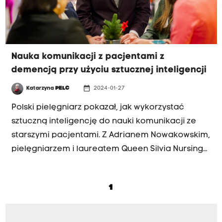
metody Montessori Senior
Nauka komunikacji z pacjentami z
demencją przy użyciu sztucznej inteligencji
date_range
Katarzyna
PELC
2024-01-27
Polski pielęgniarz pokazał, jak wykorzystać
sztuczną inteligencję do nauki komunikacji ze
starszymi pacjentami. Z Adrianem Nowakowskim,
pielęgniarzem i laureatem Queen Silvia Nursing
Award oraz Agnieszką Karasińską –
koordynatorką projektu rozmawia Katarzyna
1
Pelc