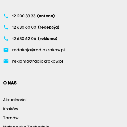
phone
12 200 33 33
(antena)
phone
12 630 60 00
(recepcja)
phone
12 630 62 06
(reklama)
email
redakcja@radiokrakow.pl
email
reklama@radiokrakow.pl
O NAS
Aktualności
Kraków
Tarnów