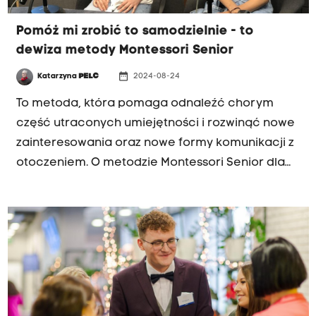
Pomóż mi zrobić to samodzielnie - to
dewiza metody Montessori Senior
date_range
Katarzyna
PELC
2024-08-24
To metoda, która pomaga odnaleźć chorym
część utraconych umiejętności i rozwinąć nowe
zainteresowania oraz nowe formy komunikacji z
otoczeniem. O metodzie Montessori Senior dla
osób z zaburzeniami neuropoznawczymi
(demencja, choroba Alzheimera), a także o
zbliżającej się konferencji rozmawiam z p.
Moniką Stroińską gerontopsychologiem,
założycielką Centrum Montessori Senior oraz z p.
Klaudią Fanselow, terapeutką zajęciową w
środowisku domowym, certyfikowaną trenerką