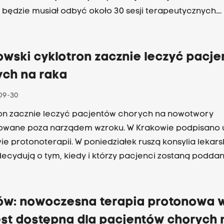
 będzie musiał odbyć około 30 sesji terapeutycznych.
dopodobniej w przyszłym tygodniu terapię rozpocznie
 zakwalifikowany do leczenia tą metodą.
owski cyklotron zacznie leczyć pacj
ych na raka
09-30
on zacznie leczyć pacjentów chorych na nowotwory
izowane poza narządem wzroku. W Krakowie podpisan
rapii. W poniedziałek ruszą konsylia lekarskie,
decydują o tym, kiedy i którzy pacjenci zostaną poddani
protonową.
ów: nowoczesna terapia protonowa 
est dostępna dla pacjentów chorych 