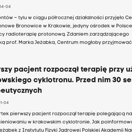
04-04
entów – tylu w ciągu półrocznej działalności przyjęło C
onowe Bronowice w Krakowie, jedyny ośrodek w Polsc
cy radioterapię protonową. Zdaniem zarządzającego
ą prof. Marka Jeżabka, Centrum mogłoby przyjmować
ęcej chorych.
szy pacjent rozpoczął terapię przy u
wskiego cyklotronu. Przed nim 30 se
peutycznych
11-04
tek pierwszy pacjent rozpoczął terapię polegającą n
eniowaniu w krakowskim cyklotronie. Jak poinformował
eżabek z Instytutu Fizyki Jądrowej Polskiej Akademii Na