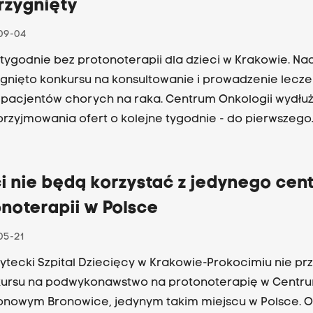
rzygnięty
09-04
 tygodnie bez protonoterapii dla dzieci w Krakowie. Nad
ygnięto konkursu na konsultowanie i prowadzenie lecze
pacjentów chorych na raka. Centrum Onkologii wydłuż
przyjmowania ofert o kolejne tygodnie - do pierwszego
rnika. To oznacza, że wciąż nie wiadomo, kiedy nowoc
on w krakowskich Bronowicach będzie pomagał dzieci
i nie będą korzystać z jedynego cen
noterapii w Polsce
05-21
ytecki Szpital Dziecięcy w Krakowie-Prokocimiu nie prz
kursu na podwykonawstwo na protonoterapię w Centr
onowym Bronowice, jedynym takim miejscu w Polsce. 