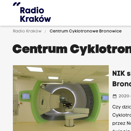
Radio Kraków
Centrum Cyklotronowe Bronowice
Centrum Cyklotro
NIK 
Bron
date_range
2020-
Czy dzi
Cyklotr
przez N