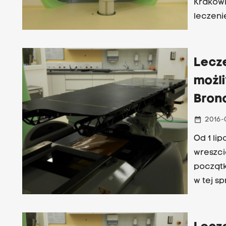
Krakowi
leczeni
leczono
leczony
Lecz
możl
Bron
date_range
2016-
Od 1 li
wreszci
początk
w tej s
przystąp