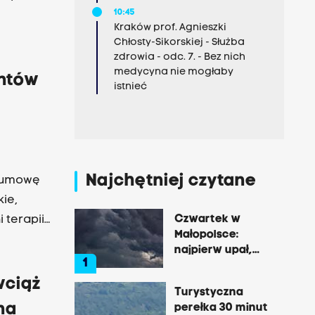
10:45
Kraków prof. Agnieszki
 kolejny
Chłosty-Sikorskiej - Służba
zdrowia - odc. 7. - Bez nich
medycyna nie mogłaby
entów
istnieć
Najchętniej czytane
o umowę
Czwartek w
 terapii
Małopolsce:
najpierw upał,
1
później
gwałtowne burze
wciąż
Turystyczna
na
perełka 30 minut