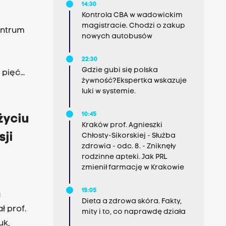
14:30
Kontrola CBA w wadowickim
magistracie. Chodzi o zakup
entrum
nowych autobusów
e
22:30
Gdzie gubi się polska
 pięć
żywność?Ekspertka wskazuje
luki w systemie.
10:45
życiu
Kraków prof. Agnieszki
sji
Chłosty-Sikorskiej - Służba
zdrowia - odc. 8. - Zniknęły
rodzinne apteki. Jak PRL
zmienił farmację w Krakowie
15:05
a
Dieta a zdrowa skóra. Fakty,
 prof.
mity i to, co naprawdę działa
uk,