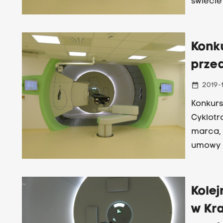
świecie
pełni w
Konku
przed
date_range
2019-
Konkurs
Cyklotr
marca, 
umowy n
protono
Kolej
w Kra