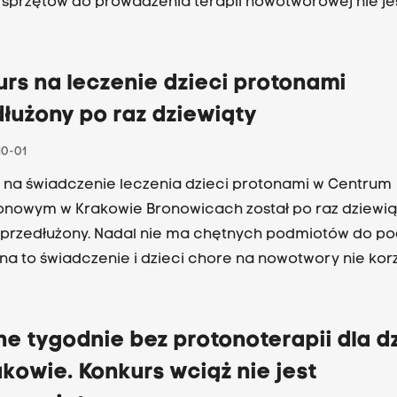
 sprzętów do prowadzenia terapii nowotworowej nie je
ykorzystywany.
rs na leczenie dzieci protonami
łużony po raz dziewiąty
10-01
 na świadczenie leczenia dzieci protonami w Centrum
onowym w Krakowie Bronowicach został po raz dziewią
przedłużony. Nadal nie ma chętnych podmiotów do po
a to świadczenie i dzieci chore na nowotwory nie korz
terapii.
ne tygodnie bez protonoterapii dla d
kowie. Konkurs wciąż nie jest