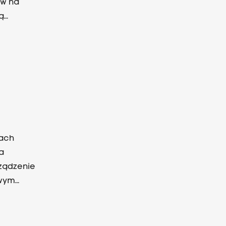
ów na
ą
cach
a
ządzenie
owym