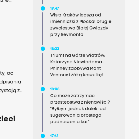
st w
19:47
Wisła Kraków lepsza od
imienniczki z Płocka! Drugie
zwycięstwo Białej Gwiazdy
przy Reymonta
18:23
Triumf na Górze Wiatrów:
Katarzyna Niewiadoma-
Phinney zdobywa Mont
ty, od
Ventoux i żółtą koszulkę!
dpisania
18:08
ystają z
Co może zatrzymać
przestępstwa z nienawiści?
"Byłbym jednak daleki od
sugerowania prostego
zieci
podnoszenia kar"
17:13