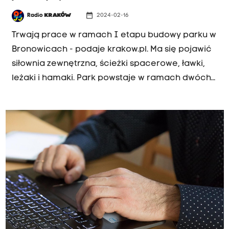
date_range
Radio
KRAKÓW
2024-02-16
Trwają prace w ramach I etapu budowy parku w
Bronowicach - podaje krakow.pl. Ma się pojawić
siłownia zewnętrzna, ścieżki spacerowe, ławki,
leżaki i hamaki. Park powstaje w ramach dwóch
zadań z budżetu obywatelskiego: dzielnicowego i
ogólnomiejskiego.