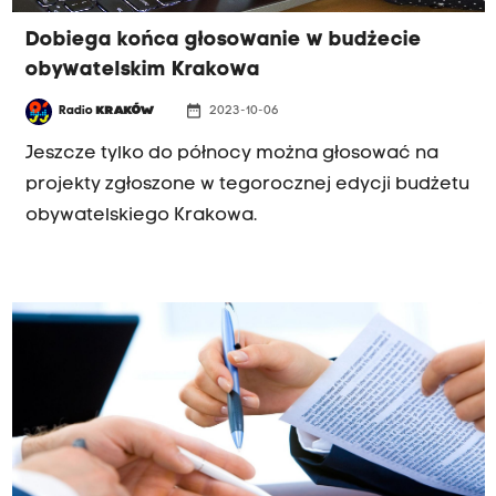
Dobiega końca głosowanie w budżecie
obywatelskim Krakowa
date_range
Radio
KRAKÓW
2023-10-06
Jeszcze tylko do północy można głosować na
projekty zgłoszone w tegorocznej edycji budżetu
obywatelskiego Krakowa.