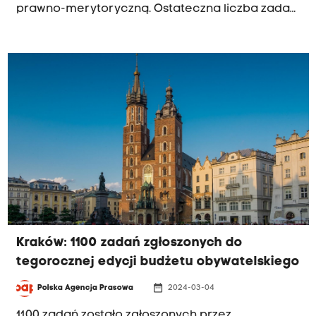
prawno-merytoryczną. Ostateczna liczba zadań,
które będą poddane głosowaniu, zostanie
ogłoszona po zakończeniu procedury
odwoławczej. Wartość budżetu wynosi 46 mln zł.
Kraków: 1100 zadań zgłoszonych do
tegorocznej edycji budżetu obywatelskiego
date_range
Polska Agencja Prasowa
2024-03-04
1100 zadań zostało zgłoszonych przez