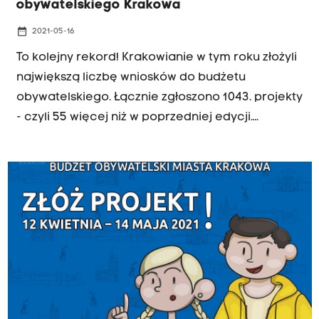
obywatelskiego Krakowa
date_range
2021-05-16
To kolejny rekord! Krakowianie w tym roku złożyli
największą liczbę wniosków do budżetu
obywatelskiego. Łącznie zgłoszono 1043. projekty
- czyli 55 więcej niż w poprzedniej edycji.
Mieszkańcy miasta zaproponowali 216 zadań
ogólnomiejskich i aż 827 o charakterze
dzielnicowym.