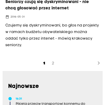
Seniorzy czują się dyskryminowani - nie
chcą głosować przez internet
date_range
2016-05-31
Czujemy się dyskryminowani, bo głos na projekty
w ramach budżetu obywatelskiego można
oddać tylko przez intenet - mówią krakowscy
seniorzy.
chevron_right
1
2
Najnowsze
16:31
Pikieta przeciw transportowi konnemu do