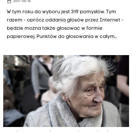
date_range
2017-06-16
W tym roku do wyboru jest 319 pomysłów. Tym
razem - oprócz oddania głosów przez Internet -
będzie można także głosować w formie
papierowej. Punktów do głosowania w całym
mieście jest prawie sto.