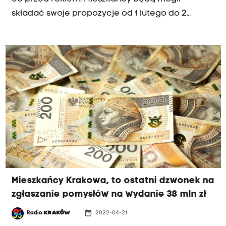
składać swoje propozycje od 1 lutego do 2
marca br.
Mieszkańcy Krakowa, to ostatni dzwonek na
zgłaszanie pomysłów na wydanie 38 mln zł
date_range
Radio
KRAKÓW
2022-04-21