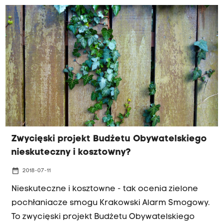
miejskiej biblioteki były wypożyczalnie gier
planszowych, a krakowscy strażacy-ochotnicy
dostali nowy sprzęt. Z pieniędzy z budżetu
obywatelskiego ma zostać przeprowadzony
remont zalewu Nowohuckiego i kąpieliska Bagry.
Zwycięski projekt Budżetu Obywatelskiego
nieskuteczny i kosztowny?
date_range
2018-07-11
Nieskuteczne i kosztowne - tak ocenia zielone
pochłaniacze smogu Krakowski Alarm Smogowy.
To zwycięski projekt Budżetu Obywatelskiego