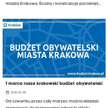
miasta Krakowa. Ściany i konstrukcje porośnięte
bluszczem mają stanąć w każdej dzielnicy
Krakowa. Koszt takiej jednej instalacji i jej
rocznego utrzymania to około stu tysięcy złotych.
W Krakowie zainstalowano już natomiast zielone
przystanki - znajdują się między innymi przy
Centrum Kongresowym i Uniwersytecie
Rolniczym.
1 marca rusza krakowski budżet obywatelski
date_range
2018-02-28
Od czwartku przez cały marzec można składać