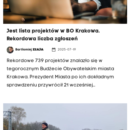
Jest lista projektów w BO Krakowa.
Rekordowa liczba zgłoszeń
date_range
Bartłomiej
ZIAJA
2025-07-19
Rekordowe 739 projektów znalazło się w
tegorocznym Budżecie Obywatelskim miasta
Krakowa. Prezydent Miasta po ich dokładnym
sprawdzeniu przywrócił 21 wcześniej
odrzuconych. Do zdobycia jest ponad 40
milionów złotych na zadania, które zgłosili
mieszkańcy.