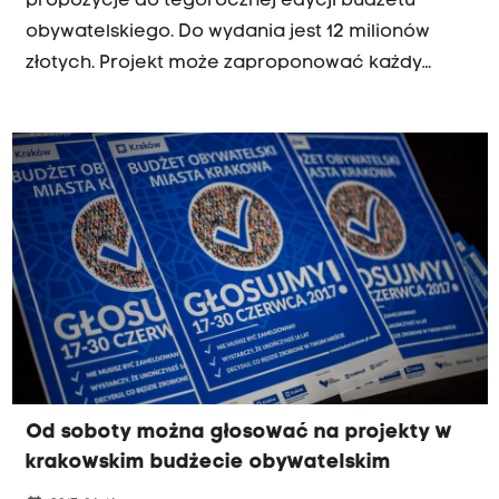
propozycje do tegorocznej edycji budżetu
obywatelskiego. Do wydania jest 12 milionów
złotych. Projekt może zaproponować każdy
mieszkaniec, który ukończył 16 lat i zbierze pod
swoim pomysłem zaledwie 15 podpisów
Od soboty można głosować na projekty w
krakowskim budżecie obywatelskim