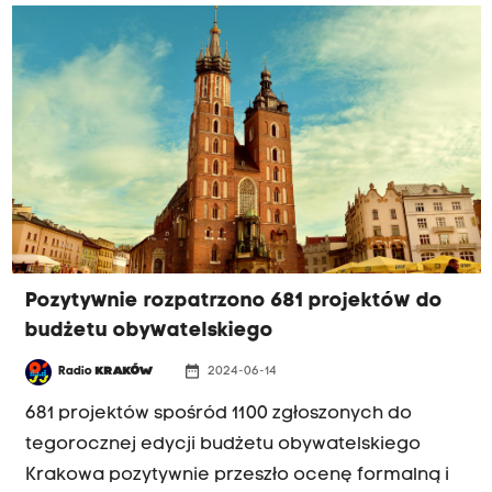
Pozytywnie rozpatrzono 681 projektów do
budżetu obywatelskiego
date_range
Radio
KRAKÓW
2024-06-14
681 projektów spośród 1100 zgłoszonych do
tegorocznej edycji budżetu obywatelskiego
Krakowa pozytywnie przeszło ocenę formalną i