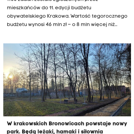
mieszkańców do 11. edycji budżetu
obywatelskiego Krakowa. Wartość tegorocznego
budżetu wynosi 46 mln zł – o 8 mln więcej niż
przed rokiem. Głosowanie na zakwalifikowane
projekty zaplanowano we wrześniu.
W krakowskich Bronowicach powstaje nowy
park. Będą leżaki, hamaki i siłownia