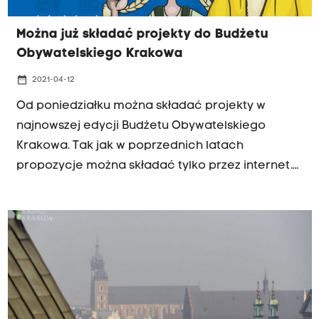
Można już składać projekty do Budżetu
Obywatelskiego Krakowa
date_range
2021-04-12
Od poniedziałku można składać projekty w
najnowszej edycji Budżetu Obywatelskiego
Krakowa. Tak jak w poprzednich latach
propozycje można składać tylko przez internet.
Mieszkańcy mają na to czas do 14 maja.