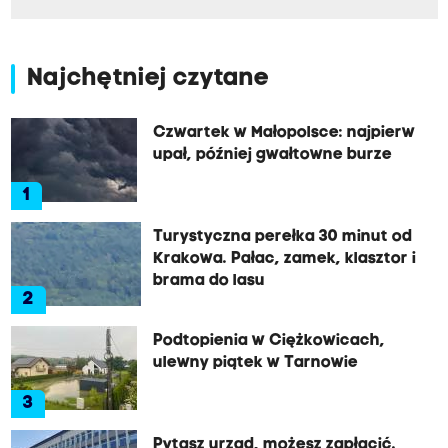
Najchętniej czytane
Czwartek w Małopolsce: najpierw
upał, później gwałtowne burze
1
Turystyczna perełka 30 minut od
Krakowa. Pałac, zamek, klasztor i
brama do lasu
2
Podtopienia w Ciężkowicach,
ulewny piątek w Tarnowie
3
Pytasz urząd, możesz zapłacić.