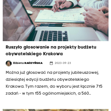
Ruszyło głosowanie na projekty budżetu
obywatelskiego Krakowa
date_range
Elżbieta
RACZYŃSKA
2023-09-23
Można już głosować na projekty jubileuszowej,
dziesiątej edycji budżetu obywatelskiego
Krakowa. Tym razem, do wyboru jest łącznie 715
zadań - w tym 155 ogólnomiejskich, a 560
dzielnicowych.