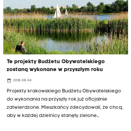
Te projekty Budżetu Obywatelskiego
zostaną wykonane w przyszłym roku
date_range
2018-08-04
Projekty krakowskiego Budżetu Obywatelskiego
do wykonania na przyszły rok już oficjalnie
zatwierdzone. Mieszkańcy zdecydowali, że chcą,
aby w każdej dzielnicy stanęły zielone
"pochłaniacze smogu", by w niektórych filiach