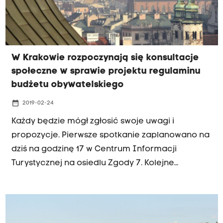
W Krakowie rozpoczynają się konsultacje
społeczne w sprawie projektu regulaminu
budżetu obywatelskiego
date_range
2019-02-24
Każdy będzie mógł zgłosić swoje uwagi i
propozycje. Pierwsze spotkanie zaplanowano na
dziś na godzinę 17 w Centrum Informacji
Turystycznej na osiedlu Zgody 7. Kolejne
planowane są jutro, we wtorek i ostatnie - w
czwartek.