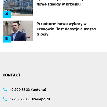
Nowe zasady w Brzesku
4
Przedterminowe wybory w
Krakowie. Jest decyzja Łukasza
Gibały
5
KONTAKT
phone
12 200 33 33
(antena)
phone
12 630 60 00
(recepcja)