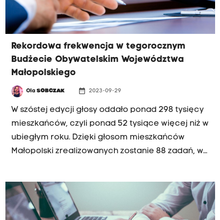
Rekordowa frekwencja w tegorocznym
Budżecie Obywatelskim Województwa
Małopolskiego
date_range
Ola
SOBCZAK
2023-09-29
W szóstej edycji głosy oddało ponad 298 tysięcy
mieszkańców, czyli ponad 52 tysiące więcej niż w
ubiegłym roku. Dzięki głosom mieszkańców
Małopolski zrealizowanych zostanie 88 zadań, w
tym 80 regionalnych i 8 ogólnowojewódzkich.