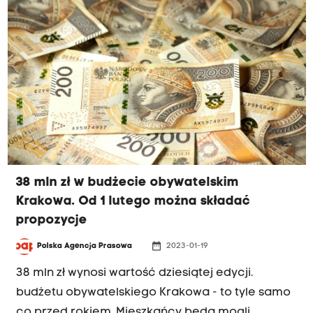
38 mln zł w budżecie obywatelskim
Krakowa. Od 1 lutego można składać
propozycje
date_range
Polska Agencja Prasowa
2023-01-19
38 mln zł wynosi wartość dziesiątej edycji.
budżetu obywatelskiego Krakowa - to tyle samo
co przed rokiem. Mieszkańcy będą mogli