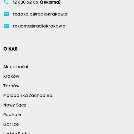
phone
12 630 62 06
(reklama)
email
redakcja@radiokrakow.pl
email
reklama@radiokrakow.pl
O NAS
Aktualności
Kraków
Tarnów
Małopolska Zachodnia
Nowy Sącz
Podhale
Gorlice