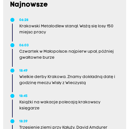
fascynującymi stworzeniami, na które dzieci
Najnowsze
wołają czasem "glista".
06:28
Krakowski Metalodlew stanął. Ważą się losy 150
miejsc pracy
06:03
Czwartek w Małopolsce: najpierw upał, później
gwałtowne burze
18:49
Wielkie derby Krakowa. Znamy dokładną datę i
godzinę meczu Wisły z Wieczystą
18:45
Książki na wakacje polecają krakowscy
księgarze
18:39
Trzęsienie ziemi przy Kałuży. David Amdurer