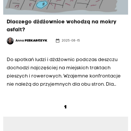
Dlaczego dżdżownice wchodzą na mokry
asfalt?
date_range
Anna
PIEKARCZYK
2025-08-15
KOŁO NACZELNYCH
Do spotkań ludzi i dżdżownic podczas deszczu
dochodzi najczęściej na miejskich traktach
pieszych i rowerowych. Wzajemne konfrontacje
nie należą do przyjemnych dla obu stron. Dla
tych niewielkich organizmów, które śmiało
można nazwać "gigantami" w przyrodzie, pobyt
1
na asfalcie kończy się zwykle dramatem. W
przypadku ludzi z wyższym poziomem empatii,
jedynie slalomem między różowymi,