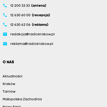
phone
12 200 33 33
(antena)
phone
12 630 60 00
(recepcja)
phone
12 630 62 06
(reklama)
email
redakcja@radiokrakow.pl
email
reklama@radiokrakow.pl
O NAS
Aktualności
Kraków
Tarnów
Małopolska Zachodnia