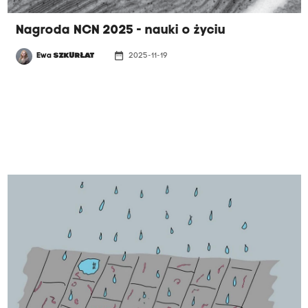
Nagroda NCN 2025 - nauki o życiu
date_range
Ewa
SZKURŁAT
2025-11-19