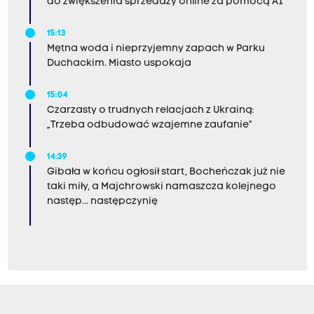
do zwiększenia sprzedaży online za pomocą AI
15:13
Mętna woda i nieprzyjemny zapach w Parku
Duchackim. Miasto uspokaja
15:04
Czarzasty o trudnych relacjach z Ukrainą:
„Trzeba odbudować wzajemne zaufanie”
14:39
Gibała w końcu ogłosił start, Bocheńczak już nie
taki miły, a Majchrowski namaszcza kolejnego
następ... następczynię