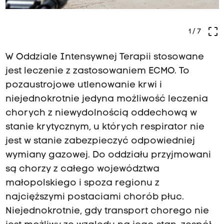
crop_free
1
/ 7
W Oddziale Intensywnej Terapii stosowane
jest leczenie z zastosowaniem ECMO. To
pozaustrojowe utlenowanie krwi i
niejednokrotnie jedyna możliwość leczenia
chorych z niewydolnością oddechową w
stanie krytycznym, u których respirator nie
jest w stanie zabezpieczyć odpowiedniej
wymiany gazowej. Do oddziału przyjmowani
są chorzy z całego województwa
małopolskiego i spoza regionu z
najcięższymi postaciami chorób płuc.
Niejednokrotnie, gdy transport chorego nie