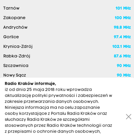
Tarnów
101 MHz
Zakopane
100 MHz
Andrychów
98.8 MHz
Gorlice
97.4 MHz
Krynica-Zdrój
102.1 MHz
Rabka-Zdrój
87.6 MHz
Szczawnica
90 MHz
Nowy Sącz
90 MHz
Radio Kraków informuje,
iż od dnia 25 maja 2018 roku wprowadza
aktualizację polityki prywatności i zabezpieczeń w
zakresie przetwarzania danych osobowych.
Niniejsza informacja ma na celu zapoznanie
osoby korzystające z Portalu Radia Kraków oraz
słuchaczy Radia Kraków ze szczegółami
stosowanych przez Radio Kraków technologii oraz
RADIO KRAKÓW SA. Aleja Juliusza Słowackiego 22, 30-007
z przepisami o ochronie danych osobowych,