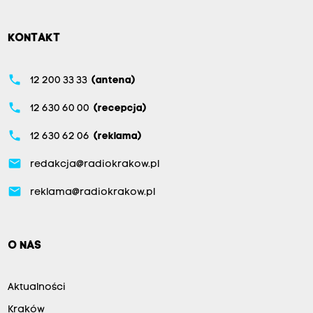
KONTAKT
phone
12 200 33 33
(antena)
phone
12 630 60 00
(recepcja)
phone
12 630 62 06
(reklama)
email
redakcja@radiokrakow.pl
email
reklama@radiokrakow.pl
O NAS
Aktualności
Kraków