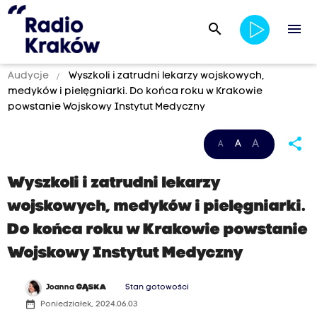
search
menu
Audycje
Wyszkoli i zatrudni lekarzy wojskowych,
medyków i pielęgniarki. Do końca roku w Krakowie
powstanie Wojskowy Instytut Medyczny
share
A
A
A
Wyszkoli i zatrudni lekarzy
wojskowych, medyków i pielęgniarki.
Do końca roku w Krakowie powstanie
Wojskowy Instytut Medyczny
Joanna
GĄSKA
Stan gotowości
date_range
Poniedziałek, 2024.06.03