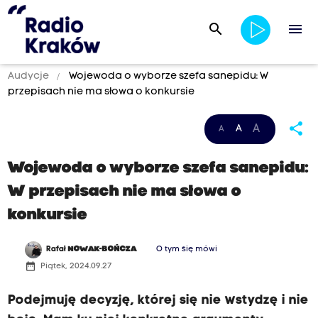
search
menu
Audycje
Wojewoda o wyborze szefa sanepidu: W
przepisach nie ma słowa o konkursie
share
A
A
A
Wojewoda o wyborze szefa sanepidu:
W przepisach nie ma słowa o
konkursie
Rafał
NOWAK-BOŃCZA
O tym się mówi
date_range
Piątek, 2024.09.27
Podejmuję decyzję, której się nie wstydzę i nie