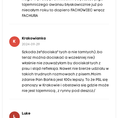
tajemniczego awansu błyskawicznie już po
niecałym roku to dopiero FACHOWIEC wręcz
FACHURA
Krakowianka
K
2024-09-29
Szkoda że"dociska" tych a nie tamtych:)..bo
teraz można dociskać a wcześniej nie:)
właśnie nie zauważyłam by dociskał tych z
pisu i stąd refleksja. Nawet nie bierze udzialu w
takich trudnych rozmowach z pisem.Moim
zdanie Pan Bańka jest 100x lepszy. To że PSL się
panoszy w Krakowie i obstawia się gdzie może
nie jest tajemnicą , z rynny pod deszcz:/
Luke
L