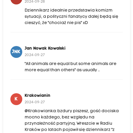
2024-09-28
Dziennikarz idealnie przedstawia komizm
sytuacji, a polityczni fanatycy dalej będą się
cieszyć, że "chociaż nie pis" xD
Jan Nowak Kowalski
JNK
2024-09-27
"All animals are equal but some animals are
more equal than others" as usually ..
Krakowianin
K
2024-09-27
@Krakowianka: bzdury piszesz, gość dociska
mocno każdego, bez względu na
przynależność partyjną. Wreszcie w Radiu
Kraków po latach pojawił się dziennikarz "z