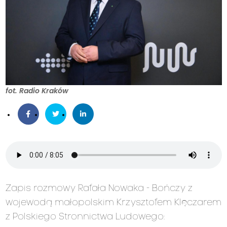
fot. Radio Kraków
Zapis rozmowy Rafała Nowaka - Bończy z
wojewodą małopolskim Krzysztofem Klęczarem
z Polskiego Stronnictwa Ludowego: