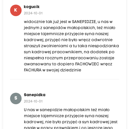
kogucik
K
2024-10-01
widocznie tak już jest w SANEPIDZIE, u nas w
jednym z sanepidów małopolskich, też miało
miejsce tajemnicze przyjęcie syna naszej
kadrowej, przyjęć nie było wręcz odwrotnie
straszyli zwolnieniami a tu taka niespodzianka
syn kadrowej pracownikiem, na dodatek po
niespełna rocznym przepracowaniu zostaje
awansowany to dopiero FACHOWIEC wręcz
FACHURA w swojej dziedzinie
Sanepidka
S
2024-10-01
U nas w sanepidzie małopolskim też miało
miejsce tajemnicze przyjęcie syna naszej
kadrowej, nie było przyjęć a syn kadrowej jest
nagle w pracy prawnikiem i co jeszcze jego