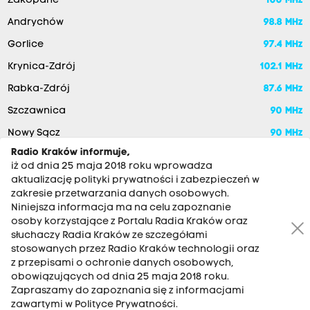
Zakopane
100 MHz
Andrychów
98.8 MHz
Gorlice
97.4 MHz
Krynica-Zdrój
102.1 MHz
Rabka-Zdrój
87.6 MHz
Szczawnica
90 MHz
Nowy Sącz
90 MHz
Radio Kraków informuje,
iż od dnia 25 maja 2018 roku wprowadza
aktualizację polityki prywatności i zabezpieczeń w
zakresie przetwarzania danych osobowych.
Niniejsza informacja ma na celu zapoznanie
osoby korzystające z Portalu Radia Kraków oraz
słuchaczy Radia Kraków ze szczegółami
stosowanych przez Radio Kraków technologii oraz
RADIO KRAKÓW SA. Aleja Juliusza Słowackiego 22, 30-007
z przepisami o ochronie danych osobowych,
Kraków
obowiązujących od dnia 25 maja 2018 roku.
Zapraszamy do zapoznania się z informacjami
Antena: 12 200 33 33
zawartymi w Polityce Prywatności.