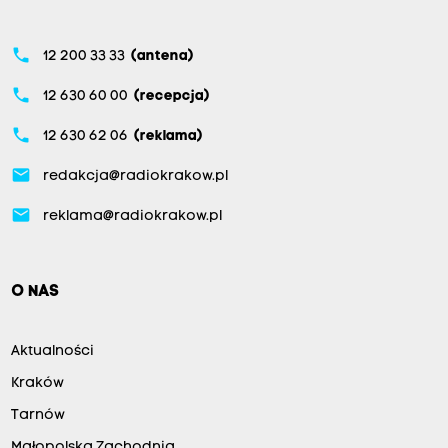
phone
12 200 33 33
(antena)
phone
12 630 60 00
(recepcja)
phone
12 630 62 06
(reklama)
email
redakcja@radiokrakow.pl
email
reklama@radiokrakow.pl
O NAS
Aktualności
Kraków
Tarnów
Małopolska Zachodnia