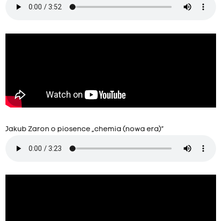
Jakub Zaron o piosence „chemia (nowa era)”