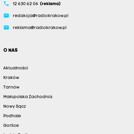
phone
12 630 62 06
(reklama)
email
redakcja@radiokrakow.pl
email
reklama@radiokrakow.pl
O NAS
Aktualności
Kraków
Tarnów
Małopolska Zachodnia
Nowy Sącz
Podhale
Gorlice