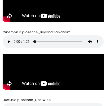
Cinemon o piosence „Beyond Salvation”
Duxius o piosence „Czerwiec”