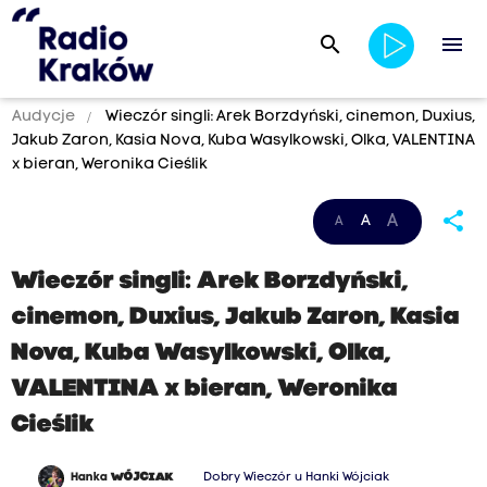
search
menu
Audycje
Wieczór singli: Arek Borzdyński, cinemon, Duxius,
Jakub Zaron, Kasia Nova, Kuba Wasylkowski, Olka, VALENTINA
x bieran, Weronika Cieślik
share
A
A
A
Wieczór singli: Arek Borzdyński,
cinemon, Duxius, Jakub Zaron, Kasia
Nova, Kuba Wasylkowski, Olka,
VALENTINA x bieran, Weronika
Cieślik
Hanka
WÓJCIAK
Dobry Wieczór u Hanki Wójciak