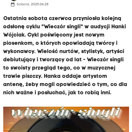
date_range
Sobota, 2025.06.28
Ostatnia sobota czerwca przyniosła kolejną
odsłonę cyklu "Wieczór singli" w audycji Hanki
Wójciak. Cykl poświęcony jest nowym
piosenkom, o których opowiadają twórcy i
wykonawcy. Wielość nurtów, stylistyk, artyści
debiutujący i tworzący od lat - Wieczór singli
to swoisty przegląd tego, co w muzycznej
trawie piszczy. Hanka oddaje artystom
antenę, żeby mogli opowiedzieć o tym, co dla
nich ważne i posłuchać, jak to robią inni.