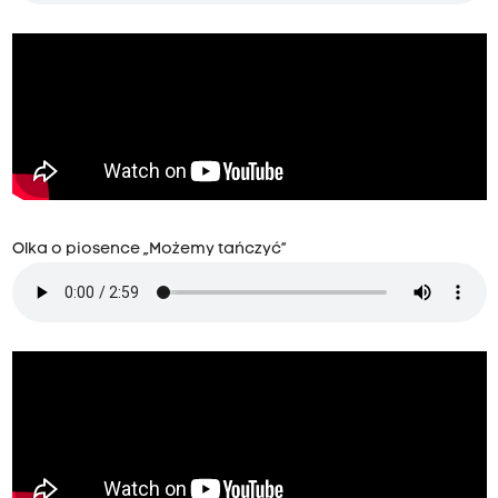
Olka o piosence „Możemy tańczyć”