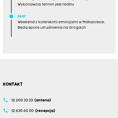
Wykonawca: termin jest realny
06:57
Weekend z kolarskimi emocjami w Małopolsce.
Będą spore utrudnienia na drogach
KONTAKT
phone
12 200 33 33
(antena)
phone
12 630 60 00
(recepcja)