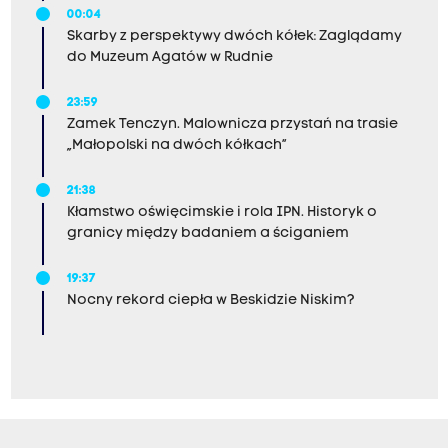
00:04
Skarby z perspektywy dwóch kółek: Zaglądamy
do Muzeum Agatów w Rudnie
23:59
Zamek Tenczyn. Malownicza przystań na trasie
„Małopolski na dwóch kółkach”
21:38
Kłamstwo oświęcimskie i rola IPN. Historyk o
granicy między badaniem a ściganiem
19:37
Nocny rekord ciepła w Beskidzie Niskim?