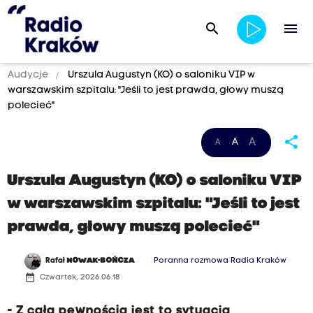
search
menu
Audycje
Urszula Augustyn (KO) o saloniku VIP w
warszawskim szpitalu: "Jeśli to jest prawda, głowy muszą
polecieć"
share
A
A
A
Urszula Augustyn (KO) o saloniku VIP
w warszawskim szpitalu: "Jeśli to jest
prawda, głowy muszą polecieć"
Rafał
NOWAK-BOŃCZA
Poranna rozmowa Radia Kraków
date_range
Czwartek, 2026.06.18
- Z całą pewnością jest to sytuacja