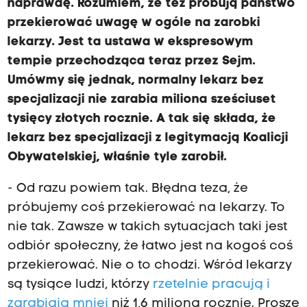
naprawdę. Rozumiem, że też próbują państwo
przekierować uwagę w ogóle na zarobki
lekarzy. Jest ta ustawa w ekspresowym
tempie przechodząca teraz przez Sejm.
Umówmy się jednak, normalny lekarz bez
specjalizacji nie zarabia miliona sześciuset
tysięcy złotych rocznie. A tak się składa, że
lekarz bez specjalizacji z legitymacją Koalicji
Obywatelskiej, właśnie tyle zarobił.
- Od razu powiem tak. Błędna teza, że
próbujemy coś przekierować na lekarzy. To
nie tak. Zawsze w takich sytuacjach taki jest
odbiór społeczny, że łatwo jest na kogoś coś
przekierować. Nie o to chodzi. Wśród lekarzy
są tysiące ludzi, którzy
rzetelnie pracują i
zarabiają mniej
niż 1,6 miliona rocznie. Proszę