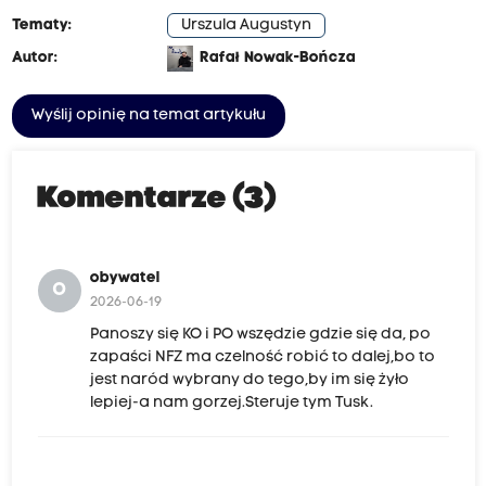
Tematy:
Urszula Augustyn
Autor:
Rafał Nowak-Bończa
Wyślij opinię na temat artykułu
Komentarze (3)
obywatel
O
2026-06-19
Panoszy się KO i PO wszędzie gdzie się da, po
zapaści NFZ ma czelność robić to dalej,bo to
jest naród wybrany do tego,by im się żyło
lepiej-a nam gorzej.Steruje tym Tusk.