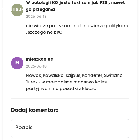
W patologii KO jesta taki sam jak PIS , nawet
WPKJTSJP,NGP
go przegania
2026-06-18
nie wierzę politykom nie ! nie wierze politykom
, szczególne z KO
mieszkaniec
M
2026-06-18
Nowak, Kowalska, Kajpus, Kandefer, Switłana
Jurek - w małopolsce mnóstwo kolesi
partyjnych ma posadki z klucza.
Dodaj komentarz
Podpis