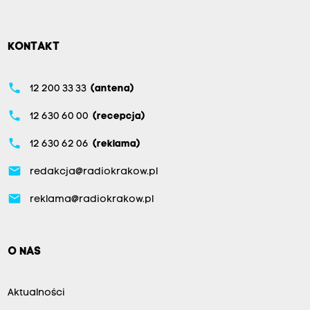
KONTAKT
phone
12 200 33 33
(antena)
phone
12 630 60 00
(recepcja)
phone
12 630 62 06
(reklama)
email
redakcja@radiokrakow.pl
email
reklama@radiokrakow.pl
O NAS
Aktualności