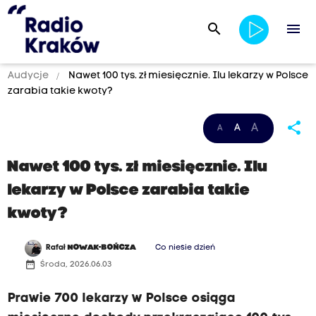
search
menu
Audycje
Nawet 100 tys. zł miesięcznie. Ilu lekarzy w Polsce
zarabia takie kwoty?
share
A
A
A
Nawet 100 tys. zł miesięcznie. Ilu
lekarzy w Polsce zarabia takie
kwoty?
Rafał
NOWAK-BOŃCZA
Co niesie dzień
date_range
Środa, 2026.06.03
Prawie 700 lekarzy w Polsce osiąga