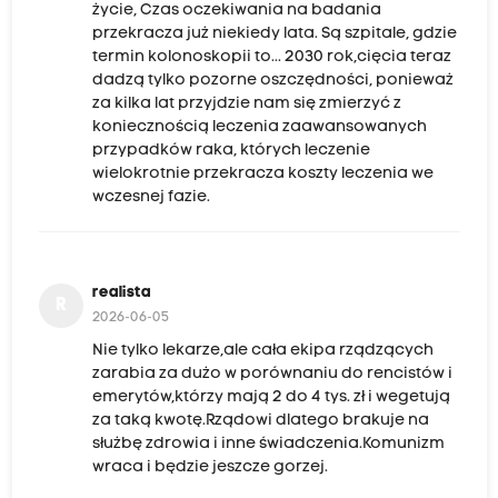
życie, Czas oczekiwania na badania
przekracza już niekiedy lata. Są szpitale, gdzie
termin kolonoskopii to... 2030 rok,cięcia teraz
dadzą tylko pozorne oszczędności, ponieważ
za kilka lat przyjdzie nam się zmierzyć z
koniecznością leczenia zaawansowanych
przypadków raka, których leczenie
wielokrotnie przekracza koszty leczenia we
wczesnej fazie.
realista
R
2026-06-05
Nie tylko lekarze,ale cała ekipa rządzących
zarabia za dużo w porównaniu do rencistów i
emerytów,którzy mają 2 do 4 tys. zł i wegetują
za taką kwotę.Rządowi dlatego brakuje na
służbę zdrowia i inne świadczenia.Komunizm
wraca i będzie jeszcze gorzej.