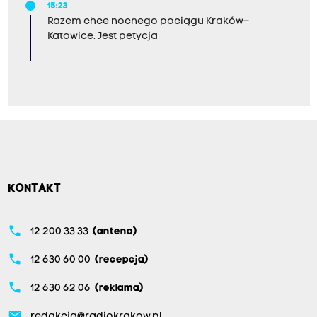
15:23
Razem chce nocnego pociągu Kraków–
Katowice. Jest petycja
KONTAKT
phone
12 200 33 33
(antena)
phone
12 630 60 00
(recepcja)
phone
12 630 62 06
(reklama)
email
redakcja@radiokrakow.pl