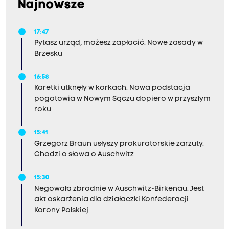
Najnowsze
17:47
Pytasz urząd, możesz zapłacić. Nowe zasady w
Brzesku
16:58
Karetki utknęły w korkach. Nowa podstacja
pogotowia w Nowym Sączu dopiero w przyszłym
roku
15:41
Grzegorz Braun usłyszy prokuratorskie zarzuty.
Chodzi o słowa o Auschwitz
15:30
Negowała zbrodnie w Auschwitz-Birkenau. Jest
akt oskarżenia dla działaczki Konfederacji
Korony Polskiej