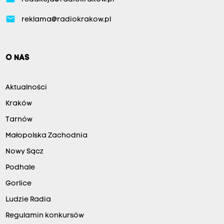
email
reklama@radiokrakow.pl
O NAS
Aktualności
Kraków
Tarnów
Małopolska Zachodnia
Nowy Sącz
Podhale
Gorlice
Ludzie Radia
Regulamin konkursów