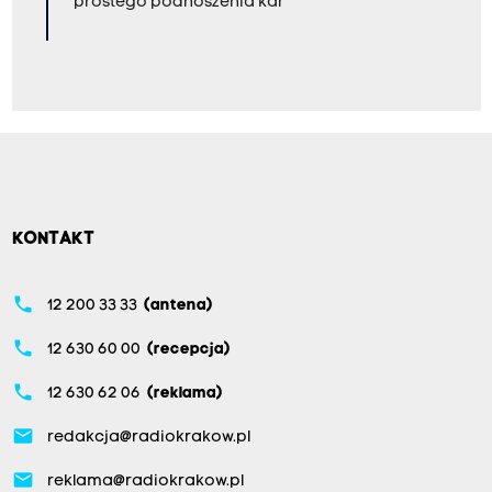
prostego podnoszenia kar"
KONTAKT
phone
12 200 33 33
(antena)
phone
12 630 60 00
(recepcja)
phone
12 630 62 06
(reklama)
email
redakcja@radiokrakow.pl
email
reklama@radiokrakow.pl