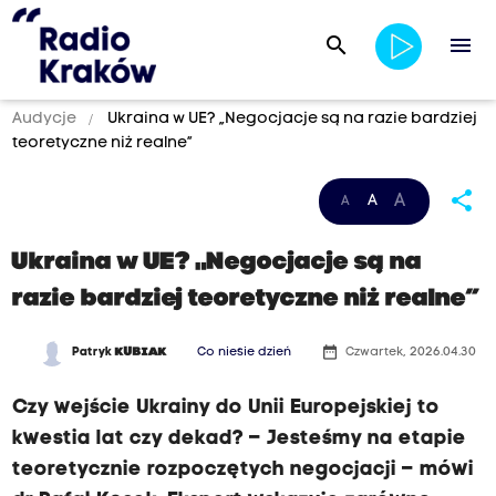
search
menu
Audycje
Ukraina w UE? „Negocjacje są na razie bardziej
teoretyczne niż realne”
share
A
A
A
Ukraina w UE? „Negocjacje są na
razie bardziej teoretyczne niż realne”
date_range
Patryk
KUBIAK
Co niesie dzień
Czwartek, 2026.04.30
Czy wejście Ukrainy do Unii Europejskiej to
kwestia lat czy dekad? – Jesteśmy na etapie
teoretycznie rozpoczętych negocjacji – mówi