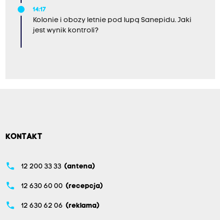
14:17
Kolonie i obozy letnie pod lupą Sanepidu. Jaki
jest wynik kontroli?
KONTAKT
phone
12 200 33 33
(antena)
phone
12 630 60 00
(recepcja)
phone
12 630 62 06
(reklama)