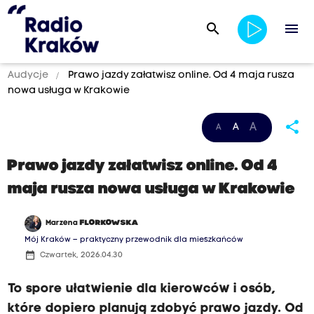
search
menu
Audycje
Prawo jazdy załatwisz online. Od 4 maja rusza
nowa usługa w Krakowie
share
A
A
A
Prawo jazdy załatwisz online. Od 4
maja rusza nowa usługa w Krakowie
Marzena
FLORKOWSKA
Mój Kraków – praktyczny przewodnik dla mieszkańców
date_range
Czwartek, 2026.04.30
To spore ułatwienie dla kierowców i osób,
które dopiero planują zdobyć prawo jazdy. Od