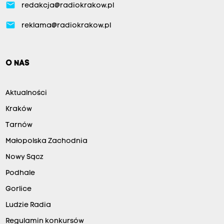
email
redakcja@radiokrakow.pl
email
reklama@radiokrakow.pl
O NAS
Aktualności
Kraków
Tarnów
Małopolska Zachodnia
Nowy Sącz
Podhale
Gorlice
Ludzie Radia
Regulamin konkursów