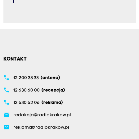
KONTAKT
phone
12 200 33 33
(antena)
phone
12 630 60 00
(recepcja)
phone
12 630 62 06
(reklama)
email
redakcja@radiokrakow.pl
email
reklama@radiokrakow.pl