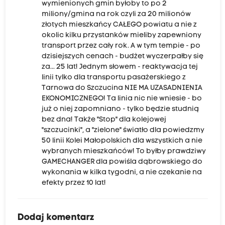
wymienionych gmin byłoby to po 2
miliony/gmina na rok czyli za 20 milionów
złotych mieszkańcy CAŁEGO powiatu a nie z
okolic kilku przystanków mieliby zapewniony
transport przez cały rok. A w tym tempie - po
dzisiejszych cenach - budżet wyczerpałby się
za... 25 lat! Jednym słowem - reaktywacja tej
linii tylko dla transportu pasażerskiego z
Tarnowa do Szczucina NIE MA UZASADNIENIA
EKONOMICZNEGO! Ta linia nic nie wniesie - bo
już o niej zapomniano - tylko będzie studnią
bez dna! Także "Stop" dla kolejowej
"szczucinki", a "zielone" światło dla powiedzmy
50 linii Kolei Małopolskich dla wszystkich a nie
wybranych mieszkańców! To byłby prawdziwy
GAMECHANGER dla powiśla dąbrowskiego do
wykonania w kilka tygodni, a nie czekanie na
efekty przez 10 lat!
Dodaj komentarz