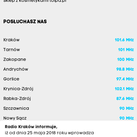
Sklep z kosmetykami tolpa.pl
POSŁUCHASZ NAS
Kraków
101.6 MHz
Tarnów
101 MHz
Zakopane
100 MHz
Andrychów
98.8 MHz
Gorlice
97.4 MHz
Krynica-Zdrój
102.1 MHz
Rabka-Zdrój
87.6 MHz
Szczawnica
90 MHz
Nowy Sącz
90 MHz
Radio Kraków informuje,
iż od dnia 25 maja 2018 roku wprowadza