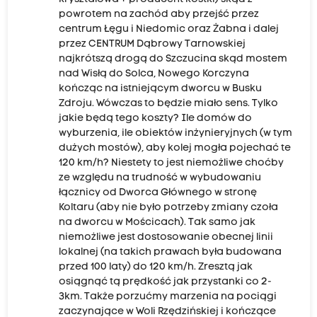
powrotem na zachód aby przejść przez
centrum Łęgu i Niedomic oraz Żabna i dalej
przez CENTRUM Dąbrowy Tarnowskiej
najkrótszą drogą do Szczucina skąd mostem
nad Wisłą do Solca, Nowego Korczyna
kończąc na istniejącym dworcu w Busku
Zdroju. Wówczas to będzie miało sens. Tylko
jakie będą tego koszty? Ile domów do
wyburzenia, ile obiektów inżynieryjnych (w tym
dużych mostów), aby kolej mogła pojechać te
120 km/h? Niestety to jest niemożliwe choćby
ze względu na trudność w wybudowaniu
łącznicy od Dworca Głównego w stronę
Koltaru (aby nie było potrzeby zmiany czoła
na dworcu w Mościcach). Tak samo jak
niemożliwe jest dostosowanie obecnej linii
lokalnej (na takich prawach była budowana
przed 100 laty) do 120 km/h. Zresztą jak
osiągnąć tą prędkość jak przystanki co 2-
3km. Także porzućmy marzenia na pociągi
zaczynające w Woli Rzędzińskiej i kończące