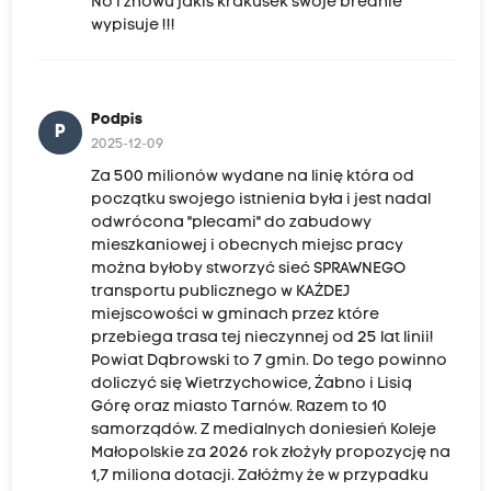
No i znowu jakiś krakusek swoje brednie
wypisuje !!!
Podpis
P
2025-12-09
Za 500 milionów wydane na linię która od
początku swojego istnienia była i jest nadal
odwrócona "plecami" do zabudowy
mieszkaniowej i obecnych miejsc pracy
można byłoby stworzyć sieć SPRAWNEGO
transportu publicznego w KAŻDEJ
miejscowości w gminach przez które
przebiega trasa tej nieczynnej od 25 lat linii!
Powiat Dąbrowski to 7 gmin. Do tego powinno
doliczyć się Wietrzychowice, Żabno i Lisią
Górę oraz miasto Tarnów. Razem to 10
samorządów. Z medialnych doniesień Koleje
Małopolskie za 2026 rok złożyły propozycję na
1,7 miliona dotacji. Załóżmy że w przypadku