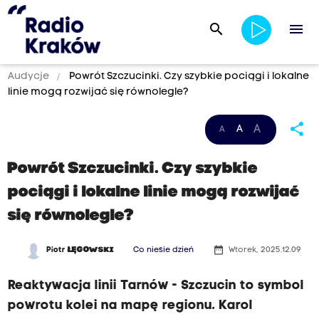
search
menu
Audycje
Powrót Szczucinki. Czy szybkie pociągi i lokalne
linie mogą rozwijać się równolegle?
share
A
A
A
Powrót Szczucinki. Czy szybkie
pociągi i lokalne linie mogą rozwijać
się równolegle?
date_range
Piotr
ŁĘGOWSKI
Co niesie dzień
Wtorek, 2025.12.09
Reaktywacja linii Tarnów - Szczucin to symbol
powrotu kolei na mapę regionu. Karol