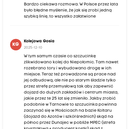
Bardzo ciekawa rozmowa. W Polsce przez lata
było błędne myślenie, że jak się zrobi jedną
szybką linię, to wszystko załatwione
Kolejowa Gosia
KG
2025-12-10
W tym samym czasie co szczucinkę
zlikwidowano kolej do Niepołomic. Tam nawet
rozebrano tory i wybudowano drogę w ich
miejsce. Teraz też prowadzone są prace nad
jej odbudową, ale nie po starym śladzie tylko
przez strefę przemysłową tak aby zapewnić
dojazd do dużych zakładów i centrum miasta,
jakie przez te 25 lat się zmieniło. Jakby zrobić
podobnie w Tarnowie to szczucinka powinna
zaczynać się w Mościcach na bazie Koltaru
(dojazd do Azotów i szkół średnich) skąd na
północ przez Dunajec w pobliże MPEC (strefa
kryształowa + producent kostki) skąd z