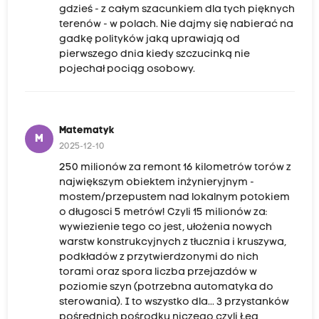
gdzieś - z całym szacunkiem dla tych pięknych
terenów - w polach. Nie dajmy się nabierać na
gadkę polityków jaką uprawiają od
pierwszego dnia kiedy szczucinką nie
pojechał pociąg osobowy.
Matematyk
M
2025-12-10
250 milionów za remont 16 kilometrów torów z
największym obiektem inżynieryjnym -
mostem/przepustem nad lokalnym potokiem
o długosci 5 metrów! Czyli 15 milionów za:
wywiezienie tego co jest, ułożenia nowych
warstw konstrukcyjnych z tłucznia i kruszywa,
podkładów z przytwierdzonymi do nich
torami oraz spora liczba przejazdów w
poziomie szyn (potrzebna automatyka do
sterowania). I to wszystko dla... 3 przystanków
pośrednich pośrodku niczego czyli Łęg