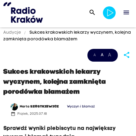
search
menu
Audycje
Sukces krakowskich lekarzy wyczynem, kolejna
zamknięta porodówka blamażem
share
A
A
A
Sukces krakowskich lekarzy
wyczynem, kolejna zamknięta
porodówka blamażem
Marta
SZOSTKIEWICZ
Wyczyn i blamaż
date_range
Piątek, 2025.07.18
Sprawdź wyniki plebiscytu na największy