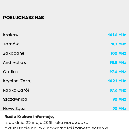
POSŁUCHASZ NAS
Kraków
101.6 MHz
Tarnów
101 MHz
Zakopane
100 MHz
Andrychów
98.8 MHz
Gorlice
97.4 MHz
Krynica-Zdrój
102.1 MHz
Rabka-Zdrój
87.6 MHz
Szczawnica
90 MHz
Nowy Sącz
90 MHz
Radio Kraków informuje,
iż od dnia 25 maja 2018 roku wprowadza
aktualizację polityki prywatności i zabezpieczeń w