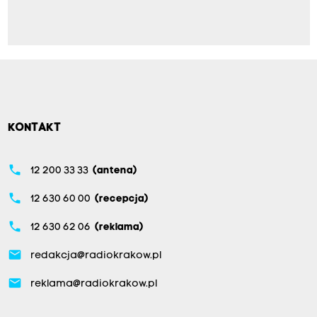
KONTAKT
phone
12 200 33 33
(antena)
phone
12 630 60 00
(recepcja)
phone
12 630 62 06
(reklama)
email
redakcja@radiokrakow.pl
email
reklama@radiokrakow.pl