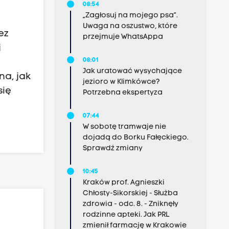
08:54
„Zagłosuj na mojego psa”.
Uwaga na oszustwo, które
ez
przejmuje WhatsAppa
j
08:01
o
Jak uratować wysychające
na, jak
jezioro w Klimkówce?
się
Potrzebna ekspertyza
07:44
W sobotę tramwaje nie
dojadą do Borku Fałęckiego.
Sprawdź zmiany
10:45
Kraków prof. Agnieszki
Chłosty-Sikorskiej - Służba
zdrowia - odc. 8. - Zniknęły
rodzinne apteki. Jak PRL
zmienił farmację w Krakowie