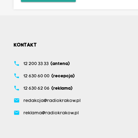
KONTAKT
phone
12 200 33 33
(antena)
phone
12 630 60 00
(recepcja)
phone
12 630 62 06
(reklama)
email
redakcja@radiokrakow.pl
email
reklama@radiokrakow.pl