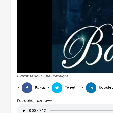
Plakat serialu "The Boroughs"
Pokaż
Tweetnij
Udostęp
Posłuchaj rozmowy