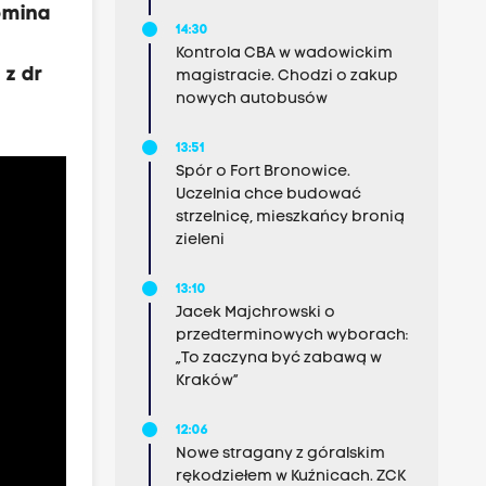
omina
14:30
Kontrola CBA w wadowickim
 z dr
magistracie. Chodzi o zakup
nowych autobusów
13:51
Spór o Fort Bronowice.
Uczelnia chce budować
strzelnicę, mieszkańcy bronią
zieleni
13:10
Jacek Majchrowski o
przedterminowych wyborach:
„To zaczyna być zabawą w
Kraków”
12:06
Nowe stragany z góralskim
rękodziełem w Kuźnicach. ZCK