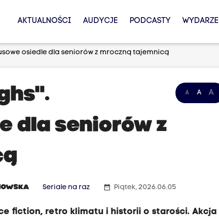
AKTUALNOŚCI
AUDYCJE
PODCASTY
WYDARZE
susowe osiedle dla seniorów z mroczną tajemnicą
ghs".
A
A
A
e dla seniorów z
cą
date_range
NOWSKA
Seriale na raz
Piątek, 2026.06.05
fiction, retro klimatu i historii o starości. Akcja