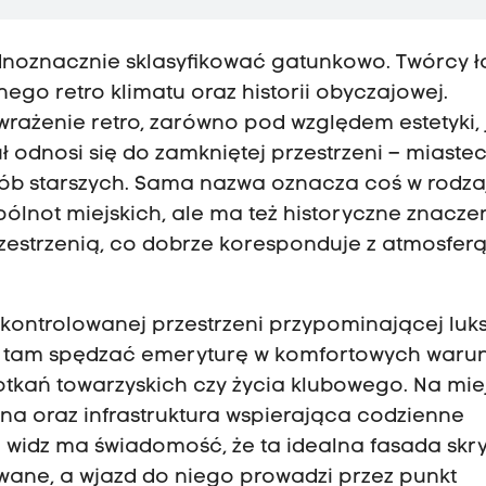
jednoznacznie sklasyfikować gatunkowo. Twórcy 
nego retro klimatu oraz historii obyczajowej.
ażenie retro, zarówno pod względem estetyki, j
ł odnosi się do zamkniętej przestrzeni – miaste
sób starszych. Sama nazwa oznacza coś w rodza
ólnot miejskich, ale ma też historyczne znacze
rzestrzenią, co dobrze koresponduje z atmosfer
, kontrolowanej przestrzeni przypominającej lu
ą tam spędzać emeryturę w komfortowych waru
spotkań towarzyskich czy życia klubowego. Na mie
a oraz infrastruktura wspierająca codzienne
 widz ma świadomość, że ta idealna fasada skr
owane, a wjazd do niego prowadzi przez punkt