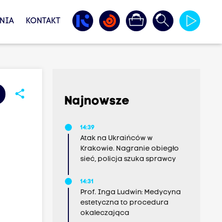
NIA
KONTAKT
share
Najnowsze
14:39
Atak na Ukraińców w
Krakowie. Nagranie obiegło
sieć, policja szuka sprawcy
14:31
Prof. Inga Ludwin: Medycyna
estetyczna to procedura
okaleczająca