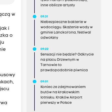
tylko Marilyn i puszka zupy,
inne oblicze artysty
łączą w
09:31
Niebezpieczne bakterie w
wodociągu. Skażenie wody w
ak i
gminie Lanckorona, festiwal
czka o
odwołany
ju
nie
09:22
Sensacji nie będzie? Odkrycie
ą
na placu Drzewnym w
Tarnowie to
prawdopodobnie piwnica
ksusowy
nkach,
09:01
Koniec ze zdejmowaniem
jscu
butów na krakowskim
lotnisku. Kraków Airport
ywa
pierwszy w Polsce