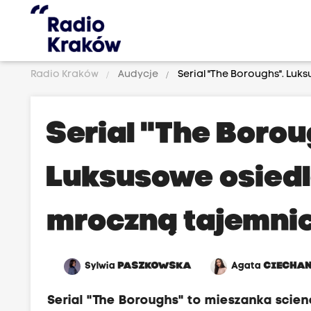
Radio Kraków
Audycje
Serial "The Boroughs". Luk
Serial "The Borou
Luksusowe osiedl
mroczną tajemni
Sylwia
PASZKOWSKA
Agata
CIECHA
Serial "The Boroughs" to mieszanka science 