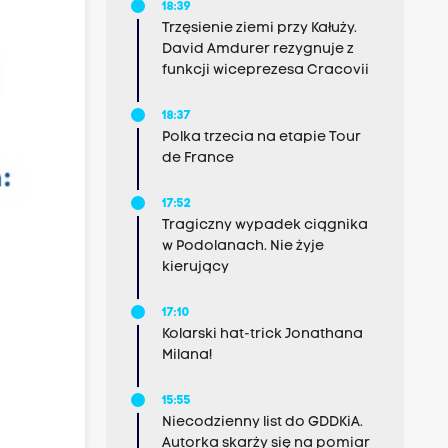
18:39
Trzęsienie ziemi przy Kałuży.
David Amdurer rezygnuje z
funkcji wiceprezesa Cracovii
18:37
Polka trzecia na etapie Tour
de France
17:52
Tragiczny wypadek ciągnika
w Podolanach. Nie żyje
kierujący
17:10
Kolarski hat-trick Jonathana
Milana!
15:55
Niecodzienny list do GDDKiA.
Autorka skarży się na pomiar