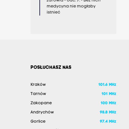
zdrowia - odc. 7. - Bez nich
medycyna nie mogłaby
istnieć
POSŁUCHASZ NAS
Kraków
101.6 MHz
Tarnów
101 MHz
Zakopane
100 MHz
Andrychów
98.8 MHz
Gorlice
97.4 MHz