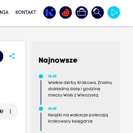
NIA
KONTAKT
share
Najnowsze
18:49
Wielkie derby Krakowa. Znamy
dokładną datę i godzinę
meczu Wisły z Wieczystą
18:45
Książki na wakacje polecają
krakowscy księgarze