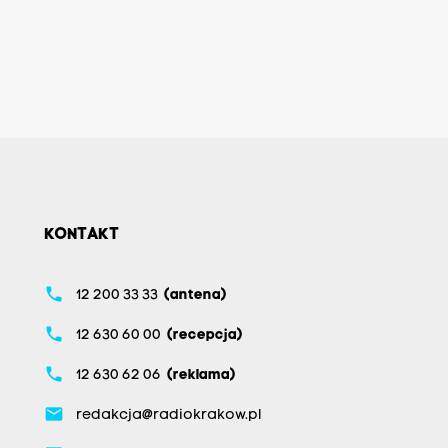
KONTAKT
phone
12 200 33 33
(antena)
phone
12 630 60 00
(recepcja)
phone
12 630 62 06
(reklama)
email
redakcja@radiokrakow.pl