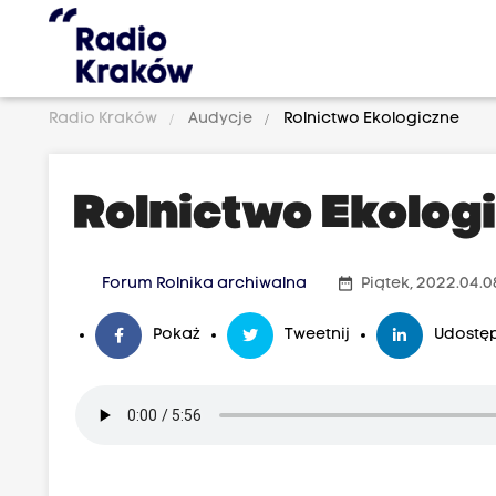
Radio Kraków
Audycje
Rolnictwo Ekologiczne
Rolnictwo Ekolog
date_range
Forum Rolnika archiwalna
Piątek, 2022.04.0
Pokaż
Tweetnij
Udostęp