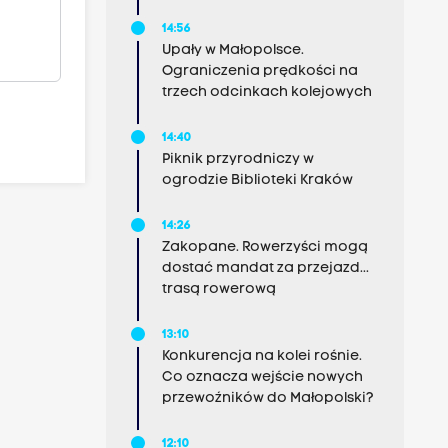
14:56
Upały w Małopolsce.
Ograniczenia prędkości na
trzech odcinkach kolejowych
14:40
Piknik przyrodniczy w
ogrodzie Biblioteki Kraków
14:26
Zakopane. Rowerzyści mogą
dostać mandat za przejazd...
trasą rowerową
13:10
Konkurencja na kolei rośnie.
Co oznacza wejście nowych
przewoźników do Małopolski?
12:10