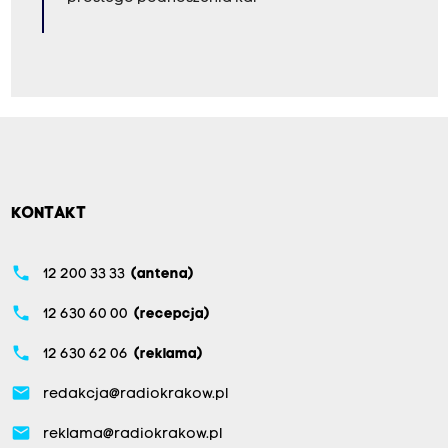
KONTAKT
phone
12 200 33 33
(antena)
phone
12 630 60 00
(recepcja)
phone
12 630 62 06
(reklama)
email
redakcja@radiokrakow.pl
email
reklama@radiokrakow.pl