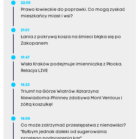
22:05
Prawo łowieckie do poprawki. Co mogą zyskać
mieszkańcy miast i wsi?
21:01
Łania z pokrywą kosza na śmieci błąka się po
Zakopanem
19:47
Wisła Kraków podejmuje imienniczkę z Płocka.
Relacja LIVE
18:23
Triumf na Górze Wiatrów: Katarzyna
Niewiadoma-Phinney zdobywa Mont Ventoux i
żółtą koszulkę!
18:08
Co może zatrzymać przestępstwa z nienawiści?
"Byłbym jednak daleki od sugerowania
prostego podnoszenia kar"