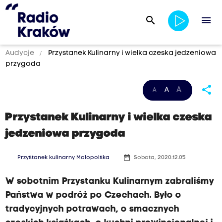
search
menu
Audycje
Przystanek Kulinarny i wielka czeska jedzeniowa
przygoda
share
A
A
A
Przystanek Kulinarny i wielka czeska
jedzeniowa przygoda
date_range
Przystanek kulinarny Małopolska
Sobota, 2020.12.05
W sobotnim Przystanku Kulinarnym zabraliśmy
Państwa w podróż po Czechach. Było o
tradycyjnych potrawach, o smacznych