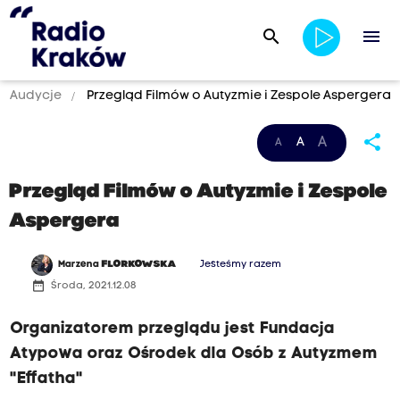
search
menu
Audycje
Przegląd Filmów o Autyzmie i Zespole Aspergera
share
A
A
A
Przegląd Filmów o Autyzmie i Zespole
Aspergera
Marzena
FLORKOWSKA
Jesteśmy razem
date_range
Środa, 2021.12.08
Organizatorem przeglądu jest Fundacja
Atypowa oraz Ośrodek dla Osób z Autyzmem
"Effatha"