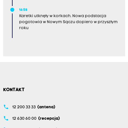
16:58
Karetki utknęły w korkach. Nowa podstacja
pogotowia w Nowym Sączu dopiero w przyszłym
roku
KONTAKT
phone
12 200 33 33
(antena)
phone
12 630 60 00
(recepcja)