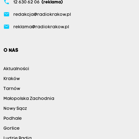
phone
12 630 62 06
(reklama)
email
redakcja@radiokrakow.pl
email
reklama@radiokrakow.pl
O NAS
Aktualności
Kraków
Tarnów
Małopolska Zachodnia
Nowy Sącz
Podhale
Gorlice
Ludzie Radia