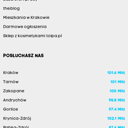
the:blog
Mieszkania w Krakowie
Darmowe ogłoszenia
Sklep z kosmetykami tolpa.pl
POSŁUCHASZ NAS
Kraków
101.6 MHz
Tarnów
101 MHz
Zakopane
100 MHz
Andrychów
98.8 MHz
Gorlice
97.4 MHz
Krynica-Zdrój
102.1 MHz
Rabka-Zdrój
87.6 MHz