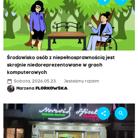
Środowisko osób z niepełnosprawnością jest
skrajnie niedoreprezentowane w grach
komputerowych
calendar_today
Sobota, 2026.05.23
Jesteśmy razem
Marzena
FLORKOWSKA
share
search