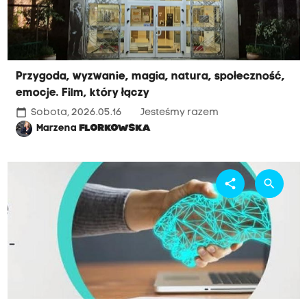
Przygoda, wyzwanie, magia, natura, społeczność,
emocje. Film, który łączy
calendar_today
Sobota, 2026.05.16
Jesteśmy razem
Marzena
FLORKOWSKA
share
search