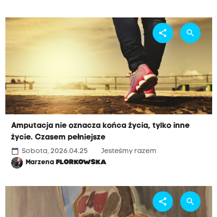
share
search
Amputacja nie oznacza końca życia, tylko inne
życie. Czasem pełniejsze
calendar_today
Sobota, 2026.04.25
Jesteśmy razem
Marzena
FLORKOWSKA
share
search