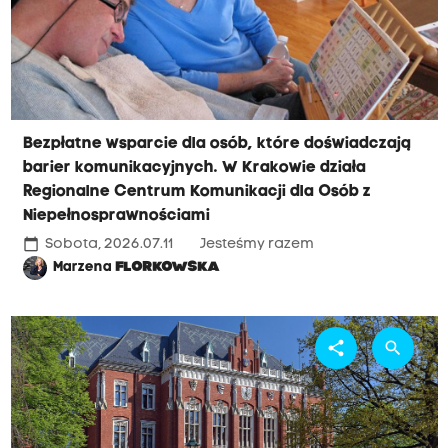
Bezpłatne wsparcie dla osób, które doświadczają
barier komunikacyjnych. W Krakowie działa
Regionalne Centrum Komunikacji dla Osób z
Niepełnosprawnościami
calendar_today
Sobota, 2026.07.11
Jesteśmy razem
Marzena
FLORKOWSKA
share
search