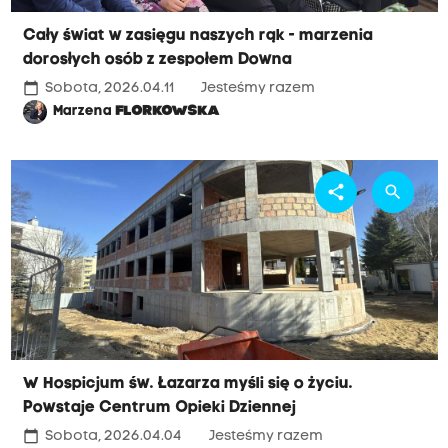
Cały świat w zasięgu naszych rąk - marzenia
dorosłych osób z zespołem Downa
calendar_today
Sobota, 2026.04.11
Jesteśmy razem
Marzena
FLORKOWSKA
share
search
W Hospicjum św. Łazarza myśli się o życiu.
Powstaje Centrum Opieki Dziennej
calendar_today
Sobota, 2026.04.04
Jesteśmy razem