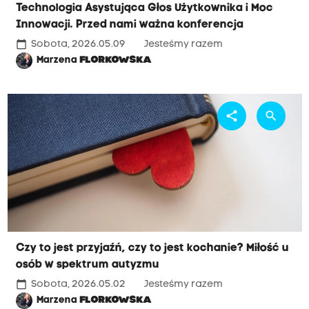
Technologia Asystująca Głos Użytkownika i Moc
Innowacji. Przed nami ważna konferencja
calendar_today
Sobota, 2026.05.09
Jesteśmy razem
Marzena
FLORKOWSKA
share
search
Czy to jest przyjaźń, czy to jest kochanie? Miłość u
osób w spektrum autyzmu
calendar_today
Sobota, 2026.05.02
Jesteśmy razem
Marzena
FLORKOWSKA