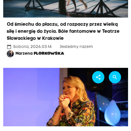
Od śmiechu do płaczu, od rozpaczy przez wielką
siłę i energię do życia. Bóle fantomowe w Teatrze
Słowackiego w Krakowie
calendar_today
Sobota, 2026.03.14
Jesteśmy razem
Marzena
FLORKOWSKA
share
search