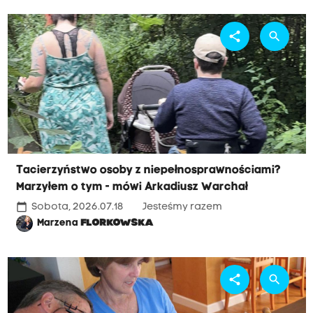
share
search
Tacierzyństwo osoby z niepełnosprawnościami?
Marzyłem o tym - mówi Arkadiusz Warchał
calendar_today
Sobota, 2026.07.18
Jesteśmy razem
Marzena
FLORKOWSKA
share
search