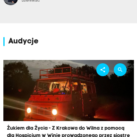
Dziennikarz
Audycje
share
search
Żukiem dla Życia - Z Krakowa do Wilna z pomocą
dla Hospicjum w Winie prowadzonego przez siostrę