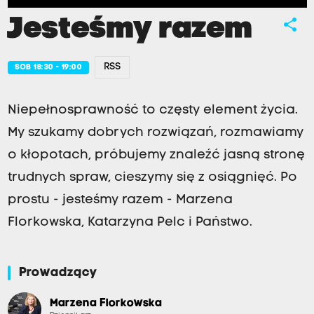
Jesteśmy razem
share
RSS
SOB 18:30 - 19:00
Niepełnosprawność to częsty element życia.
My szukamy dobrych rozwiązań, rozmawiamy
o kłopotach, próbujemy znaleźć jasną stronę
trudnych spraw, cieszymy się z osiągnięć. Po
prostu - jesteśmy razem - Marzena
Florkowska, Katarzyna Pelc i Państwo.
Prowadzący
Marzena Florkowska