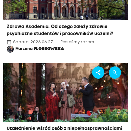
Zdrowa Akademia. Od czego zależy zdrowie
psychiczne studentów i pracowników uczelni?
calendar_today
Sobota, 2026.06.27
Jesteśmy razem
Marzena
FLORKOWSKA
share
search
Uzależnienie wśród osób z niepełnosprawnościami