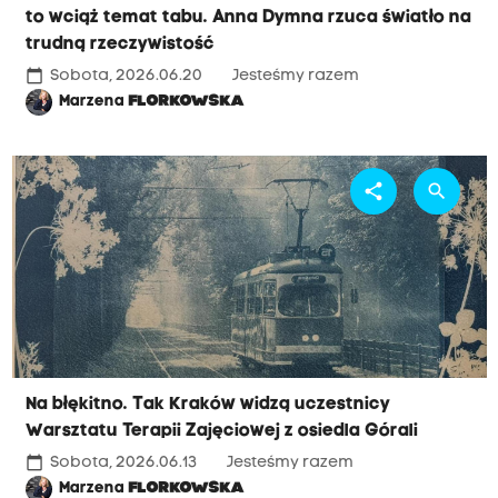
to wciąż temat tabu. Anna Dymna rzuca światło na
trudną rzeczywistość
calendar_today
Sobota, 2026.06.20
Jesteśmy razem
Marzena
FLORKOWSKA
share
search
Na błękitno. Tak Kraków widzą uczestnicy
Warsztatu Terapii Zajęciowej z osiedla Górali
calendar_today
Sobota, 2026.06.13
Jesteśmy razem
Marzena
FLORKOWSKA