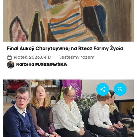
Finał Aukcji Charytaywnej na Rzecz Farmy Życia
calendar_today
Piątek, 2026.04.17
Jesteśmy razem
Marzena
FLORKOWSKA
share
search