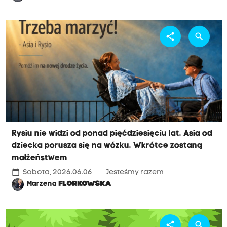
share
search
Rysiu nie widzi od ponad pięćdziesięciu lat. Asia od
dziecka porusza się na wózku. Wkrótce zostaną
małżeństwem
calendar_today
Sobota, 2026.06.06
Jesteśmy razem
Marzena
FLORKOWSKA
share
search