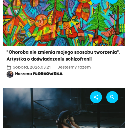
"Choroba nie zmienia mojego sposobu tworzenia".
Artystka o doświadczeniu schizofrenii
calendar_today
Sobota, 2026.03.21
Jesteśmy razem
Marzena
FLORKOWSKA
share
search