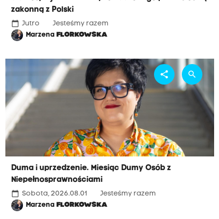
zakonną z Polski
calendar_today
Jutro
Jesteśmy razem
Marzena
FLORKOWSKA
share
search
Duma i uprzedzenie. Miesiąc Dumy Osób z
Niepełnosprawnościami
calendar_today
Sobota, 2026.08.01
Jesteśmy razem
Marzena
FLORKOWSKA