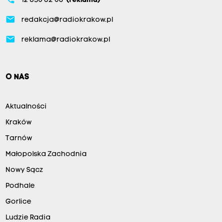
12 630 62 06
(reklama)
email
redakcja@radiokrakow.pl
email
reklama@radiokrakow.pl
O NAS
Aktualności
Kraków
Tarnów
Małopolska Zachodnia
Nowy Sącz
Podhale
Gorlice
Ludzie Radia