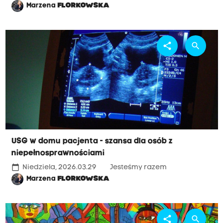
Marzena
FLORKOWSKA
share
search
USG w domu pacjenta - szansa dla osób z
niepełnosprawnościami
calendar_today
Niedziela, 2026.03.29
Jesteśmy razem
Marzena
FLORKOWSKA
share
search