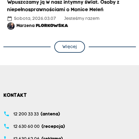
Wpuszczamy ją w nasz intymny świat. Osoby z
niepełnosprawnościami o Monice Meleń
calendar_today
Sobota, 2026.03.07
Jesteśmy razem
Marzena
FLORKOWSKA
Więcej
KONTAKT
phone
12 200 33 33
(antena)
phone
12 630 60 00
(recepcja)
phone