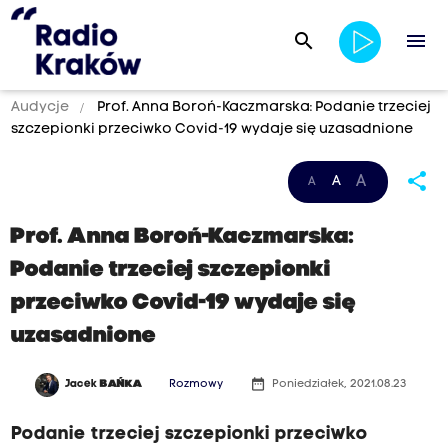
search
menu
Audycje
Prof. Anna Boroń-Kaczmarska: Podanie trzeciej
szczepionki przeciwko Covid-19 wydaje się uzasadnione
share
A
A
A
Prof. Anna Boroń-Kaczmarska:
Podanie trzeciej szczepionki
przeciwko Covid-19 wydaje się
uzasadnione
date_range
Jacek
BAŃKA
Rozmowy
Poniedziałek, 2021.08.23
Podanie trzeciej szczepionki przeciwko