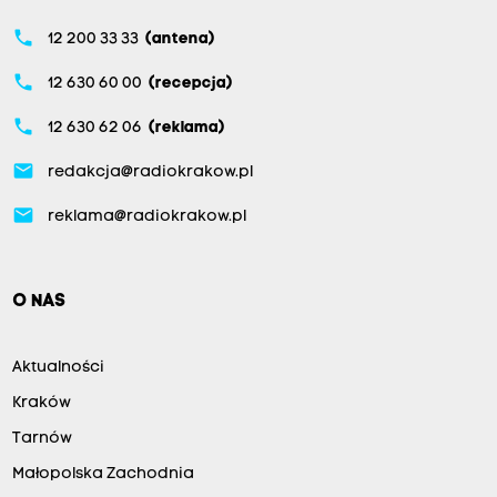
phone
12 200 33 33
(antena)
phone
12 630 60 00
(recepcja)
phone
12 630 62 06
(reklama)
email
redakcja@radiokrakow.pl
email
reklama@radiokrakow.pl
O NAS
Aktualności
Kraków
Tarnów
Małopolska Zachodnia