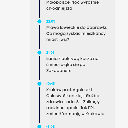
Małopolsce. Noc wyraźnie
chłodniejsza
22:05
Prawo łowieckie do poprawki.
Co mogą zyskać mieszkańcy
miast i wsi?
21:01
Łania z pokrywą kosza na
śmieci błąka się po
Zakopanem
10:45
Kraków prof. Agnieszki
Chłosty-Sikorskiej - Służba
zdrowia - odc. 8. - Zniknęły
rodzinne apteki. Jak PRL
zmienił farmację w Krakowie
15:05