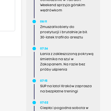
ochłodzenie w Tatrach.
Weekend sprzyja górskim
wędrówkom
08:11
Zmuszał kobiety do
prostytucji i brutalnie je bił.
30-latek trafił do aresztu
07:36
Łania z zakleszczoną pokrywą
śmietnika na szyi w
Zakopanem. Na razie bez
próby uśpienia
07:15
SUP na lato! Kraków zaprasza
na bezpłatne treningi
07:02
Ciepła i pogodna sobota w