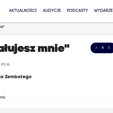
AKTUALNOŚCI
AUDYCJE
PODCASTY
WYDARZE
ie"
ałujesz mnie"
A
A
A
.05.16
eja Zembatego
nij