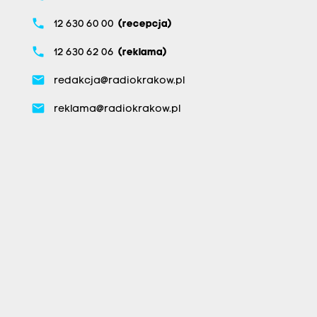
phone
12 630 60 00
(recepcja)
phone
12 630 62 06
(reklama)
email
redakcja@radiokrakow.pl
email
reklama@radiokrakow.pl