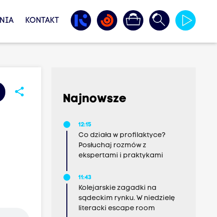
NIA
KONTAKT
share
Najnowsze
12:15
Co działa w profilaktyce?
Posłuchaj rozmów z
ekspertami i praktykami
11:43
Kolejarskie zagadki na
sądeckim rynku. W niedzielę
literacki escape room