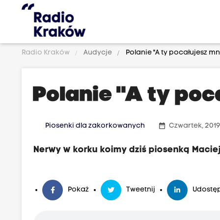
Radio Kraków
Audycje
Polanie "A ty pocałujesz mn
Polanie "A ty poc
date_range
Piosenki dla zakorkowanych
Czwartek, 2019
Nerwy w korku koimy dziś piosenką Maci
Pokaż
Tweetnij
Udostęp