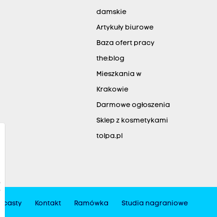
damskie
Artykuły biurowe
Baza ofert pracy
the:blog
Mieszkania w
Krakowie
Darmowe ogłoszenia
Sklep z kosmetykami
tolpa.pl
dcasty
Kontakt
Ramówka
Studia nagraniowe