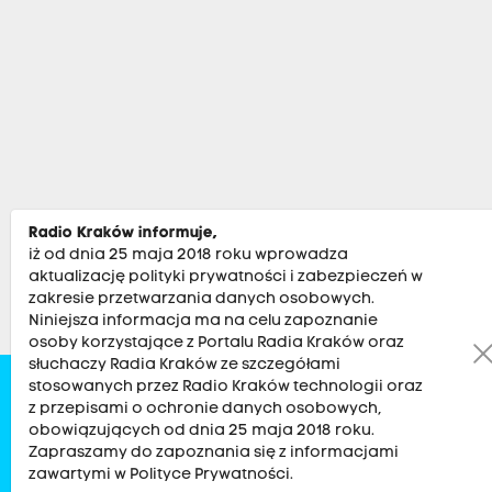
Radio Kraków informuje,
iż od dnia 25 maja 2018 roku wprowadza
aktualizację polityki prywatności i zabezpieczeń w
zakresie przetwarzania danych osobowych.
Niniejsza informacja ma na celu zapoznanie
osoby korzystające z Portalu Radia Kraków oraz
słuchaczy Radia Kraków ze szczegółami
stosowanych przez Radio Kraków technologii oraz
Zobacz
Kultura
Sport
Muzyka
Audycje
Po
z przepisami o ochronie danych osobowych,
obowiązujących od dnia 25 maja 2018 roku.
Zapraszamy do zapoznania się z informacjami
RADIO KRAKÓW SA. Aleja Juliusza Słowackiego 22, 30-007
zawartymi w Polityce Prywatności.