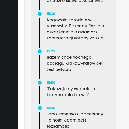
Chodzi o słowa o Auschwitz
15:30
Negowała zbrodnie w
Auschwitz-Birkenau. Jest akt
oskarżenia dla działaczki
Konfederacji Korony Polskiej
15:23
Razem chce nocnego
pociągu Kraków–Katowice.
Jest petycja
15:00
"Pokazujemy Warhola, o
którym mało kto wie"
14:46
Język łemkowski doceniony.
To nośnik pamięci i
tożsamości