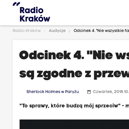
Radio Kraków
Audycje
Odcinek 4. "Nie wszystkie 
Odcinek 4. "Nie w
są zgodne z prze
date_range
Sherlock Holmes w Paryżu
Czwartek, 2018.10.
"To sprawy, które budzą mój sprzeciw" - 