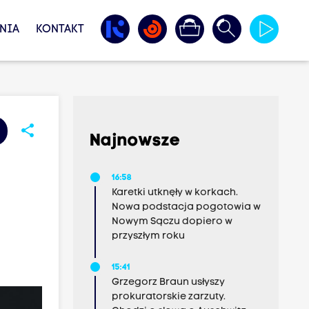
NIA
KONTAKT
share
Najnowsze
16:58
Karetki utknęły w korkach.
Nowa podstacja pogotowia w
Nowym Sączu dopiero w
przyszłym roku
15:41
Grzegorz Braun usłyszy
prokuratorskie zarzuty.