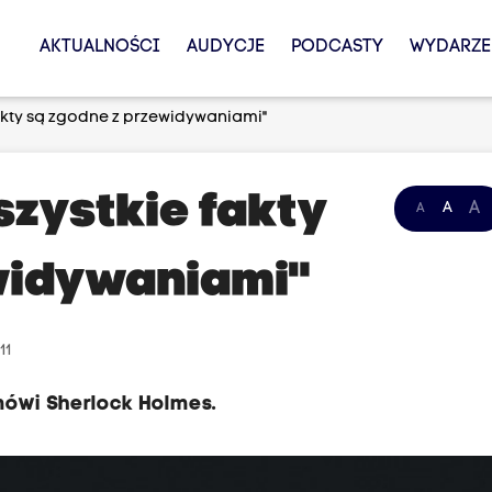
AKTUALNOŚCI
AUDYCJE
PODCASTY
WYDARZE
fakty są zgodne z przewidywaniami"
szystkie fakty
A
A
A
widywaniami"
11
mówi Sherlock Holmes.