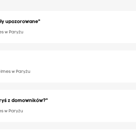
ały upozorowane"
es w Paryżu
olmes w Paryżu
óryś z domowników?"
es w Paryżu