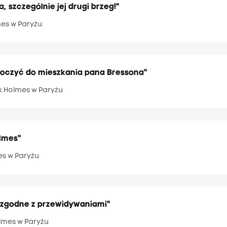
 szczególnie jej drugi brzeg!"
es w Paryżu
roczyć do mieszkania pana Bressona"
k Holmes w Paryżu
lmes"
es w Paryżu
ą zgodne z przewidywaniami"
lmes w Paryżu