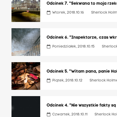
Odcinek 7. "Sekwana to moja rzeka,
calendar_today
Wtorek, 2018.10.16
Sherlock Holm
Odcinek 6. "Inspektorze, czas wk
calendar_today
Poniedziałek, 2018.10.15
Sherloc
Odcinek 5. "Witam pana, panie Ho
calendar_today
Piątek, 2018.10.12
Sherlock Holm
Odcinek 4. "Nie wszystkie fakty s
calendar_today
Czwartek, 2018.10.11
Sherlock Ho