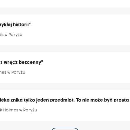
ykłej historii"
es w Paryżu
est wręcz bezcenny"
mes w Paryżu
wieka znika tylko jeden przedmiot. To nie może być prost
k Holmes w Paryżu