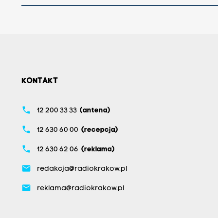
KONTAKT
phone
12 200 33 33
(antena)
phone
12 630 60 00
(recepcja)
phone
12 630 62 06
(reklama)
email
redakcja@radiokrakow.pl
email
reklama@radiokrakow.pl