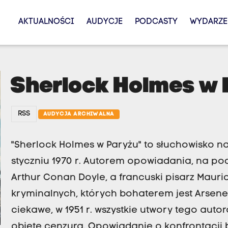
AKTUALNOŚCI
AUDYCJE
PODCASTY
WYDARZE
Sherlock Holmes w 
RSS
AUDYCJA ARCHIWALNA
"Sherlock Holmes w Paryżu" to słuchowisko n
styczniu 1970 r. Autorem opowiadania, na pod
Arthur Conan Doyle, a francuski pisarz Mauri
kryminalnych, których bohaterem jest Arsen
ciekawe, w 1951 r. wszystkie utwory tego autor
objęte cenzurą. Opowiadanie o konfrontacji 