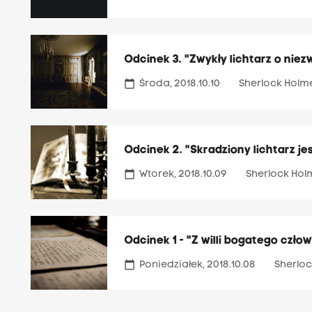
Odcinek 3. "Zwykły lichtarz o niezw
calendar_today
Środa, 2018.10.10
Sherlock Holm
Odcinek 2. "Skradziony lichtarz j
calendar_today
Wtorek, 2018.10.09
Sherlock Hol
Odcinek 1 - "Z willi bogatego czło
calendar_today
Poniedziałek, 2018.10.08
Sherloc