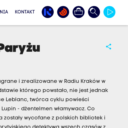
NIA
KONTAKT
Paryżu
share
agrane i zrealizowane w Radiu Kraków w
stawie którego powstało, nie jest jednak
ce Leblanc, twórca cyklu powieści
e Lupin - dżentelmen włamywacz. Co
a zostały wycofane z polskich bibliotek i
brytyjskiego detektywa wszech czasów z