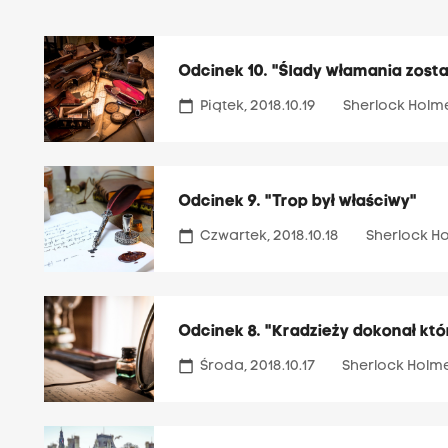
Odcinek 10. "Ślady włamania zost
calendar_today
Piątek, 2018.10.19
Sherlock Holm
Odcinek 9. "Trop był właściwy"
calendar_today
Czwartek, 2018.10.18
Sherlock H
Odcinek 8. "Kradzieży dokonał kt
calendar_today
Środa, 2018.10.17
Sherlock Holm