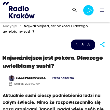
search
menu
Audycje
Najważniejsza jest pokora. Dlaczego
uwielbiamy sushi?
share
A
A
A
Najważniejsza jest pokora. Dlaczego
uwielbiamy sushi?
Sylwia
PASZKOWSKA
Przed hejnałem
date_range
Wtorek, 2024.07.09
Aktualnie sushi cieszy podniebienia ludzi na
całym świecie. Mimo że rozpowszechniło się
poza granicami Japonii, nadal wiele osób nie