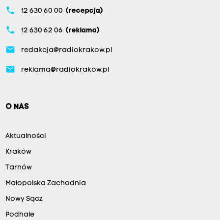
phone
12 630 60 00
(recepcja)
phone
12 630 62 06
(reklama)
email
redakcja@radiokrakow.pl
email
reklama@radiokrakow.pl
O NAS
Aktualności
Kraków
Tarnów
Małopolska Zachodnia
Nowy Sącz
Podhale