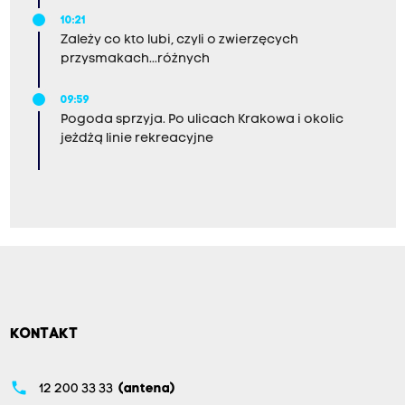
10:21
Zależy co kto lubi, czyli o zwierzęcych
przysmakach...różnych
09:59
Pogoda sprzyja. Po ulicach Krakowa i okolic
jeżdżą linie rekreacyjne
KONTAKT
phone
12 200 33 33
(antena)