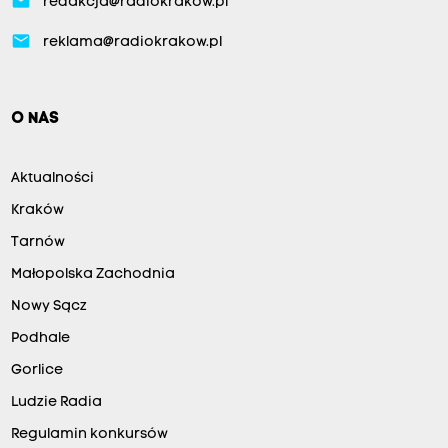
email
redakcja@radiokrakow.pl
email
reklama@radiokrakow.pl
O NAS
Aktualności
Kraków
Tarnów
Małopolska Zachodnia
Nowy Sącz
Podhale
Gorlice
Ludzie Radia
Regulamin konkursów