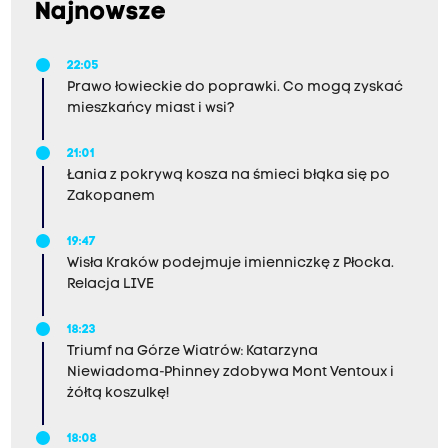
Najnowsze
22:05
Prawo łowieckie do poprawki. Co mogą zyskać
mieszkańcy miast i wsi?
21:01
Łania z pokrywą kosza na śmieci błąka się po
Zakopanem
19:47
Wisła Kraków podejmuje imienniczkę z Płocka.
Relacja LIVE
18:23
Triumf na Górze Wiatrów: Katarzyna
Niewiadoma-Phinney zdobywa Mont Ventoux i
żółtą koszulkę!
18:08