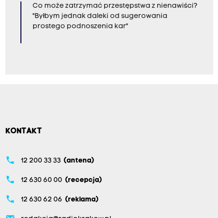
Co może zatrzymać przestępstwa z nienawiści?
"Byłbym jednak daleki od sugerowania
prostego podnoszenia kar"
KONTAKT
phone
12 200 33 33
(antena)
phone
12 630 60 00
(recepcja)
phone
12 630 62 06
(reklama)