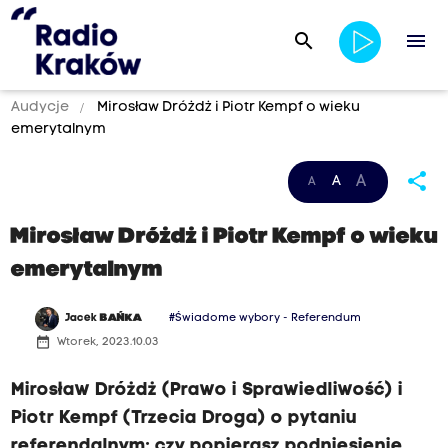
search
menu
Audycje
Mirosław Dróżdż i Piotr Kempf o wieku
emerytalnym
share
A
A
A
Mirosław Dróżdż i Piotr Kempf o wieku
emerytalnym
Jacek
BAŃKA
#Świadome wybory - Referendum
date_range
Wtorek, 2023.10.03
Mirosław Dróżdż (Prawo i Sprawiedliwość) i
Piotr Kempf (Trzecia Droga) o pytaniu
referendalnym: czy popierasz podniesienie