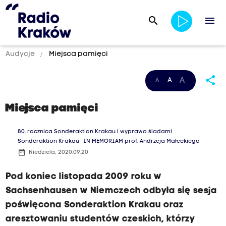
search
menu
Audycje
Miejsca pamięci
share
A
A
A
Miejsca pamięci
80. rocznica Sonderaktion Krakau i wyprawa śladami
Sonderaktion Krakau- IN MEMORIAM prof. Andrzeja Małeckiego
date_range
Niedziela, 2020.09.20
Pod koniec listopada 2009 roku w
Sachsenhausen w Niemczech odbyła się sesja
poświęcona Sonderaktion Krakau oraz
aresztowaniu studentów czeskich, którzy