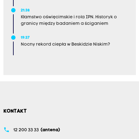
21:38
Kłamstwo oświęcimskie i rola IPN. Historyk o
granicy między badaniem a ściganiem
19:37
Nocny rekord ciepła w Beskidzie Niskim?
KONTAKT
phone
12 200 33 33
(antena)