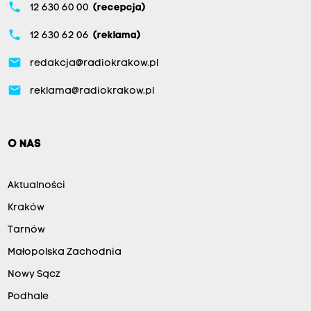
phone
12 630 60 00
(recepcja)
phone
12 630 62 06
(reklama)
email
redakcja@radiokrakow.pl
email
reklama@radiokrakow.pl
O NAS
Aktualności
Kraków
Tarnów
Małopolska Zachodnia
Nowy Sącz
Podhale