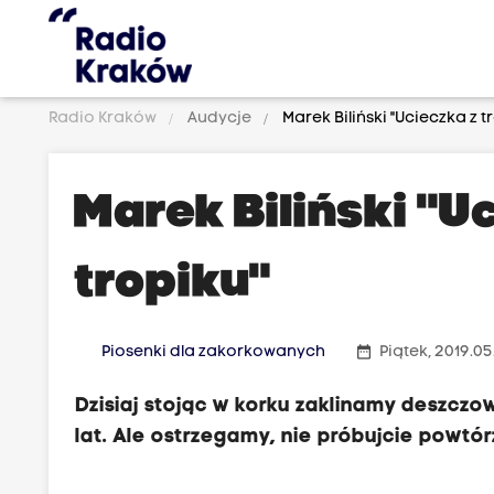
Radio Kraków
Audycje
Marek Biliński "Ucieczka z t
Marek Biliński "U
tropiku"
date_range
Piosenki dla zakorkowanych
Piątek, 2019.05
Dzisiaj stojąc w korku zaklinamy deszczo
lat. Ale ostrzegamy, nie próbujcie powtó