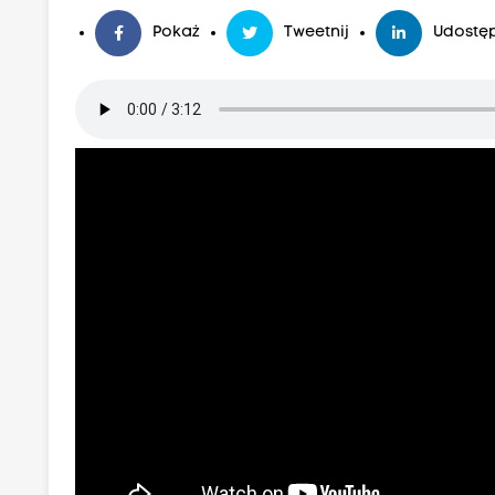
Pokaż
Tweetnij
Udostęp