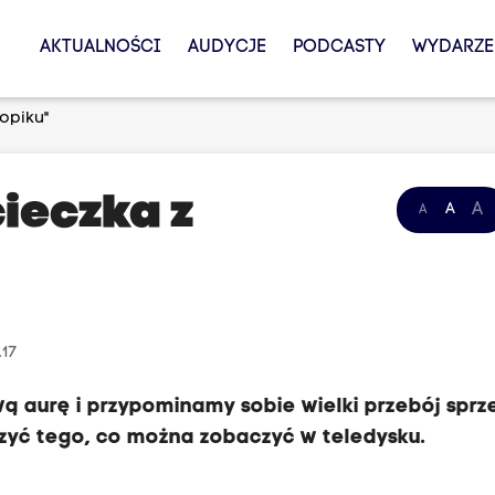
AKTUALNOŚCI
AUDYCJE
PODCASTY
WYDARZE
ropiku"
cieczka z
A
A
A
.17
wą aurę i przypominamy sobie wielki przebój sprz
rzyć tego, co można zobaczyć w teledysku.