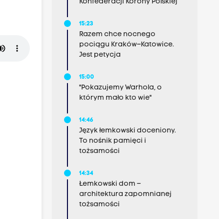
Konfederacji Korony Polskiej
15:23
Razem chce nocnego
pociągu Kraków–Katowice.
Jest petycja
15:00
"Pokazujemy Warhola, o
którym mało kto wie"
14:46
Język łemkowski doceniony.
To nośnik pamięci i
tożsamości
14:34
Łemkowski dom –
architektura zapomnianej
tożsamości