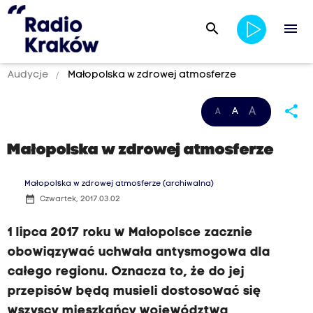
search
menu
Audycje
Małopolska w zdrowej atmosferze
share
A
A
A
Małopolska w zdrowej atmosferze
Małopolska w zdrowej atmosferze (archiwalna)
date_range
Czwartek, 2017.03.02
1 lipca 2017 roku w Małopolsce zacznie
obowiązywać uchwała antysmogowa dla
całego regionu. Oznacza to, że do jej
przepisów będą musieli dostosować się
wszyscy mieszkańcy województwa