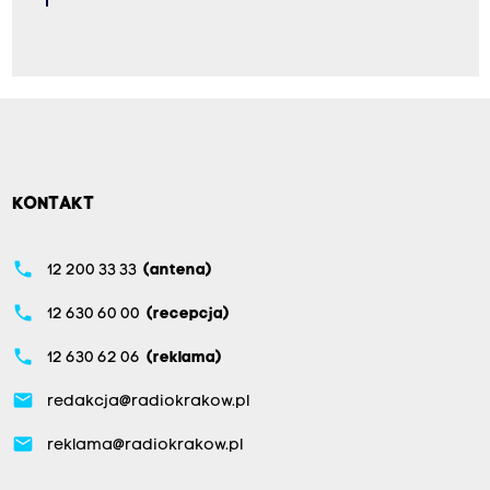
KONTAKT
phone
12 200 33 33
(antena)
phone
12 630 60 00
(recepcja)
phone
12 630 62 06
(reklama)
email
redakcja@radiokrakow.pl
email
reklama@radiokrakow.pl