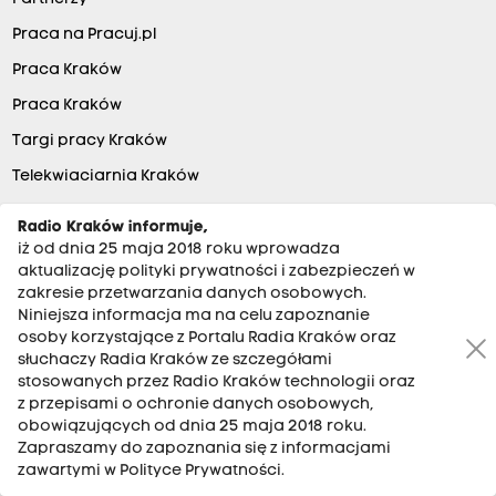
Praca na Pracuj.pl
Praca Kraków
Praca Kraków
Targi pracy Kraków
Telekwiaciarnia Kraków
Tanie loty
Radio Kraków informuje,
Hotele
iż od dnia 25 maja 2018 roku wprowadza
aktualizację polityki prywatności i zabezpieczeń w
Kurtki zimowe damskie
zakresie przetwarzania danych osobowych.
Niniejsza informacja ma na celu zapoznanie
Artykuły biurowe
osoby korzystające z Portalu Radia Kraków oraz
Baza ofert pracy
słuchaczy Radia Kraków ze szczegółami
stosowanych przez Radio Kraków technologii oraz
the:blog
z przepisami o ochronie danych osobowych,
Mieszkania w Krakowie
obowiązujących od dnia 25 maja 2018 roku.
Zapraszamy do zapoznania się z informacjami
Darmowe ogłoszenia
zawartymi w Polityce Prywatności.
Sklep z kosmetykami tolpa.pl