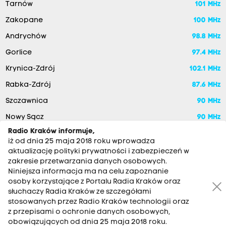
Tarnów
101 MHz
Zakopane
100 MHz
Andrychów
98.8 MHz
Gorlice
97.4 MHz
Krynica-Zdrój
102.1 MHz
Rabka-Zdrój
87.6 MHz
Szczawnica
90 MHz
Nowy Sącz
90 MHz
Radio Kraków informuje,
iż od dnia 25 maja 2018 roku wprowadza
aktualizację polityki prywatności i zabezpieczeń w
zakresie przetwarzania danych osobowych.
Niniejsza informacja ma na celu zapoznanie
osoby korzystające z Portalu Radia Kraków oraz
słuchaczy Radia Kraków ze szczegółami
stosowanych przez Radio Kraków technologii oraz
RADIO KRAKÓW SA. Aleja Juliusza Słowackiego 22, 30-007
z przepisami o ochronie danych osobowych,
Kraków
obowiązujących od dnia 25 maja 2018 roku.