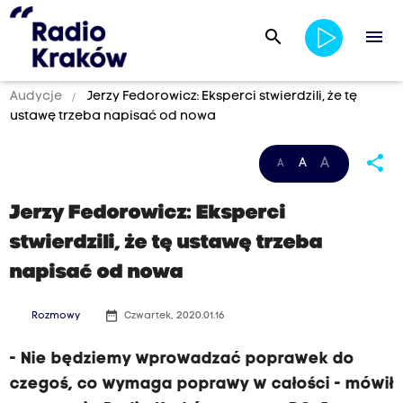
search
menu
Audycje
Jerzy Fedorowicz: Eksperci stwierdzili, że tę
ustawę trzeba napisać od nowa
share
A
A
A
Jerzy Fedorowicz: Eksperci
stwierdzili, że tę ustawę trzeba
napisać od nowa
date_range
Rozmowy
Czwartek, 2020.01.16
- Nie będziemy wprowadzać poprawek do
czegoś, co wymaga poprawy w całości - mówił