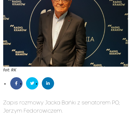
fot: RK
Zapis rozmowy Jacka Bańki z senatorem PO,
Jerzym Fedorowiczem.