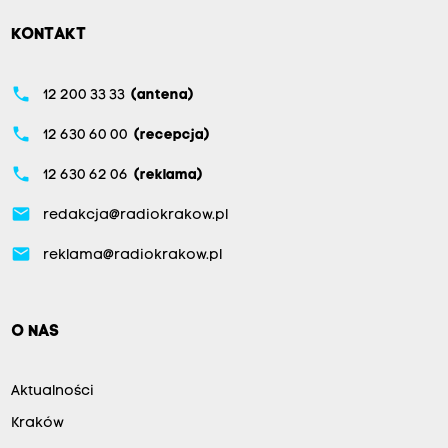
KONTAKT
phone
12 200 33 33
(antena)
phone
12 630 60 00
(recepcja)
phone
12 630 62 06
(reklama)
email
redakcja@radiokrakow.pl
email
reklama@radiokrakow.pl
O NAS
Aktualności
Kraków