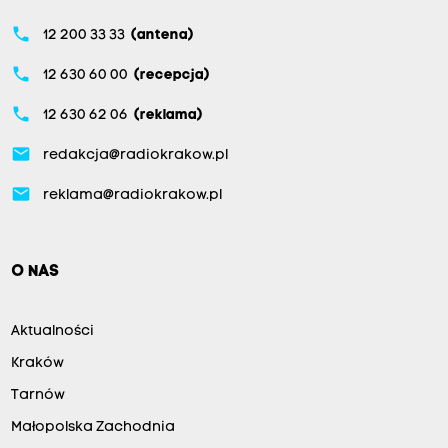
phone
12 200 33 33
(antena)
phone
12 630 60 00
(recepcja)
phone
12 630 62 06
(reklama)
email
redakcja@radiokrakow.pl
email
reklama@radiokrakow.pl
O NAS
Aktualności
Kraków
Tarnów
Małopolska Zachodnia