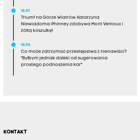
18:23
Triumf na Górze Wiatrów: Katarzyna
Niewiadoma-Phinney zdobywa Mont Ventoux i
żółtą koszulkę!
18:08
Co może zatrzymać przestępstwa z nienawiści?
"Byłbym jednak daleki od sugerowania
prostego podnoszenia kar"
KONTAKT