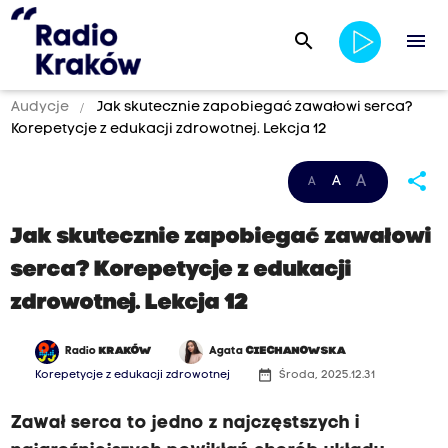
search
menu
Audycje
Jak skutecznie zapobiegać zawałowi serca?
Korepetycje z edukacji zdrowotnej. Lekcja 12
share
A
A
A
Jak skutecznie zapobiegać zawałowi
serca? Korepetycje z edukacji
zdrowotnej. Lekcja 12
Radio
KRAKÓW
Agata
CIECHANOWSKA
date_range
Korepetycje z edukacji zdrowotnej
Środa, 2025.12.31
Zawał serca to jedno z najczęstszych i