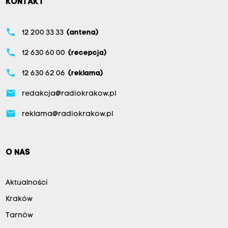
KONTAKT
phone
12 200 33 33
(antena)
phone
12 630 60 00
(recepcja)
phone
12 630 62 06
(reklama)
email
redakcja@radiokrakow.pl
email
reklama@radiokrakow.pl
O NAS
Aktualności
Kraków
Tarnów