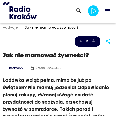
search
menu
Audycje
Jak nie marnować żywności?
share
A
A
A
Jak nie marnować żywności?
date_range
Rozmowy
Środa, 2016.03.30
Lodówka wciąż pełna, mimo że już po
świętach? Nie marnuj jedzenia! Odpowiednio
planuj zakupy, zwracaj uwagę na datę
przydatności do spożycia, przechowuj
żywność w zamrażarce. Takich porad i