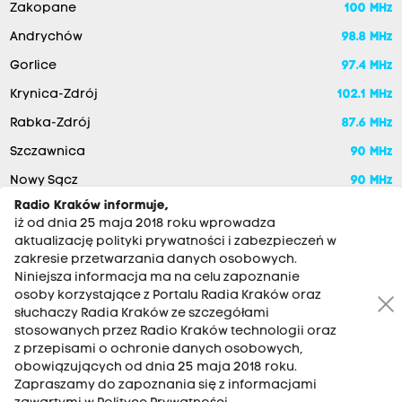
Zakopane
100 MHz
Andrychów
98.8 MHz
Gorlice
97.4 MHz
Krynica-Zdrój
102.1 MHz
Rabka-Zdrój
87.6 MHz
Szczawnica
90 MHz
Nowy Sącz
90 MHz
Radio Kraków informuje,
iż od dnia 25 maja 2018 roku wprowadza
aktualizację polityki prywatności i zabezpieczeń w
zakresie przetwarzania danych osobowych.
Niniejsza informacja ma na celu zapoznanie
osoby korzystające z Portalu Radia Kraków oraz
słuchaczy Radia Kraków ze szczegółami
stosowanych przez Radio Kraków technologii oraz
RADIO KRAKÓW SA. Aleja Juliusza Słowackiego 22, 30-007
z przepisami o ochronie danych osobowych,
Kraków
obowiązujących od dnia 25 maja 2018 roku.
Antena: 12 200 33 33
Zapraszamy do zapoznania się z informacjami