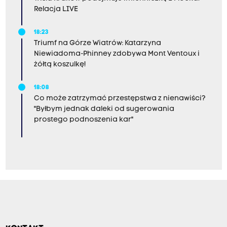
Relacja LIVE
18:23
Triumf na Górze Wiatrów: Katarzyna
Niewiadoma-Phinney zdobywa Mont Ventoux i
żółtą koszulkę!
18:08
Co może zatrzymać przestępstwa z nienawiści?
"Byłbym jednak daleki od sugerowania
prostego podnoszenia kar"