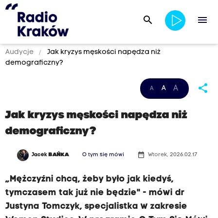
search
menu
Audycje
Jak kryzys męskości napędza niż
demograficzny?
share
A
A
A
Jak kryzys męskości napędza niż
demograficzny?
date_range
Jacek
BAŃKA
O tym się mówi
Wtorek, 2026.02.17
„Mężczyźni chcą, żeby było jak kiedyś,
tymczasem tak już nie będzie" - mówi dr
Justyna Tomczyk, specjalistka w zakresie