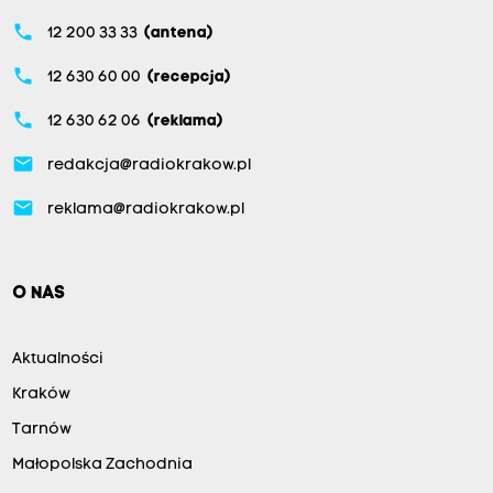
phone
12 200 33 33
(antena)
phone
12 630 60 00
(recepcja)
phone
12 630 62 06
(reklama)
email
redakcja@radiokrakow.pl
email
reklama@radiokrakow.pl
O NAS
Aktualności
Kraków
Tarnów
Małopolska Zachodnia