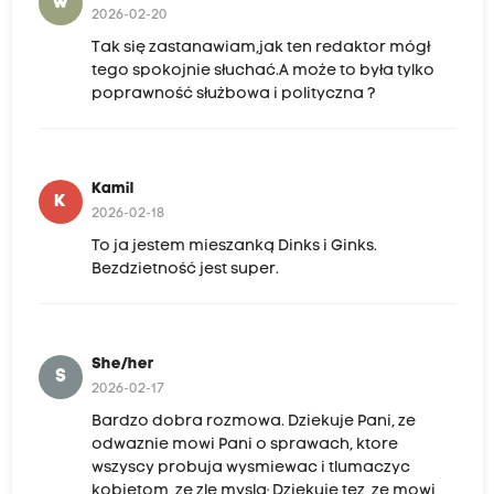
W
2026-02-20
Tak się zastanawiam,jak ten redaktor mógł
tego spokojnie słuchać.A może to była tylko
poprawność służbowa i polityczna ?
Kamil
K
2026-02-18
To ja jestem mieszanką Dinks i Ginks.
Bezdzietność jest super.
She/her
S
2026-02-17
Bardzo dobra rozmowa. Dziekuje Pani, ze
odwaznie mowi Pani o sprawach, ktore
wszyscy probuja wysmiewac i tlumaczyc
kobietom, ze zle myslą; Dziekuje tez, ze mowi