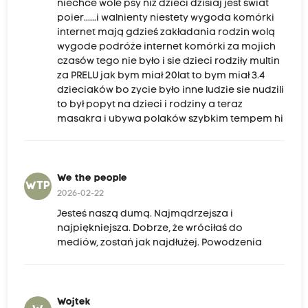
niechce wole psy niż dzieci dzisiaj jest świat
poier......i walnienty niestety wygoda komórki
internet mają gdzieś zakładania rodzin wolą
wygode podróże internet komórki za mojich
czasów tego nie było i sie dzieci rodziły multin
za PRELU jak bym miał 20lat to bym miał 3.4
dzieciaków bo zycie było inne ludzie sie nudzili
to był popyt na dzieci i rodziny a teraz
masakra i ubywa polaków szybkim tempem hi
We the people
WTP
2026-02-22
Jesteś naszą dumą. Najmądrzejsza i
najpiękniejsza. Dobrze, że wróciłaś do
mediów, zostań jak najdłużej. Powodzenia
Wojtek