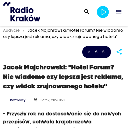
search
menu
Audycje
Jacek Majchrowski: "Hotel Forum? Nie wiadomo
czy lepsza jest reklama, czy widok zrujnowanego hotelu"
share
A
A
A
Jacek Majchrowski: "Hotel Forum?
Nie wiadomo czy lepsza jest reklama,
czy widok zrujnowanego hotelu"
date_range
Rozmowy
Piątek, 2016.05.13
- Przyszły rok na dostosowanie się do nowych
przepisów, uchwała krajobrazowa