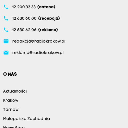
phone
12 200 33 33
(antena)
phone
12 630 60 00
(recepcja)
phone
12 630 62 06
(reklama)
email
redakcja@radiokrakow.pl
email
reklama@radiokrakow.pl
O NAS
Aktualności
Kraków
Tarnów
Małopolska Zachodnia