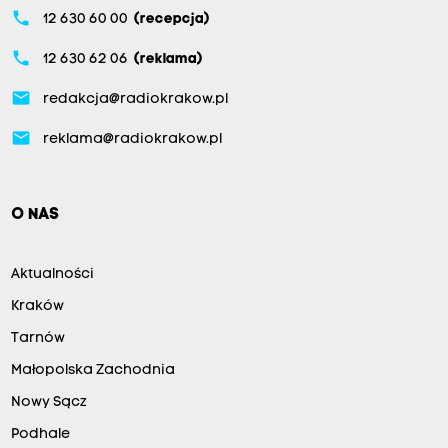
phone
12 630 60 00
(recepcja)
phone
12 630 62 06
(reklama)
email
redakcja@radiokrakow.pl
email
reklama@radiokrakow.pl
O NAS
Aktualności
Kraków
Tarnów
Małopolska Zachodnia
Nowy Sącz
Podhale