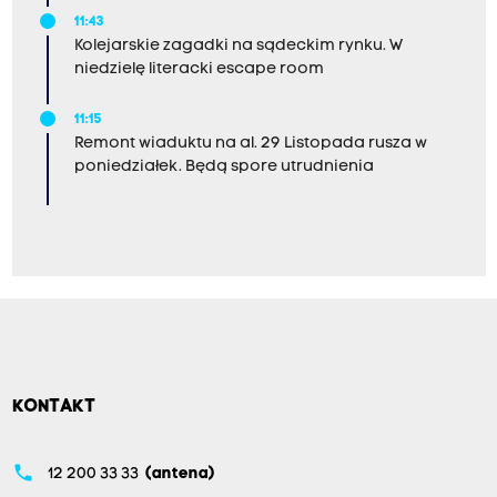
11:43
Kolejarskie zagadki na sądeckim rynku. W
niedzielę literacki escape room
11:15
Remont wiaduktu na al. 29 Listopada rusza w
poniedziałek. Będą spore utrudnienia
KONTAKT
phone
12 200 33 33
(antena)