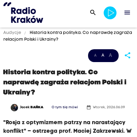
search
menu
Audycje
Historia kontra polityka. Co naprawdę zagraża
relacjom Polski i Ukrainy?
share
A
A
A
Historia kontra polityka. Co
naprawdę zagraża relacjom Polski i
Ukrainy?
date_range
Jacek
BAŃKA
O tym się mówi
Wtorek, 2026.06.09
"Rosja z optymizmem patrzy na narastający
konflikt" – ostrzega prof. Maciej Zakrzewski. W